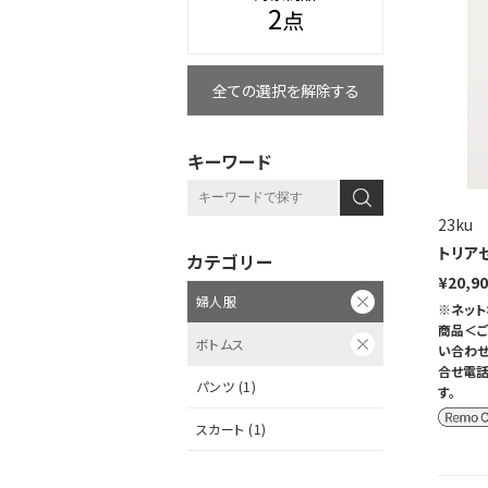
2
点
全ての選択を解除する
キーワード
23ku
トリア
カテゴリー
¥20,9
婦人服
※ネット
商品＜ご
ボトムス
い合わせ
合せ電話
パンツ (1)
す。
スカート (1)