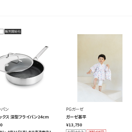
ンパン
PGガーゼ
ックス 深型フライパン24cm
ガーゼ甚平
00
¥13,750
(水)～8月31日(月) まで真造商店１