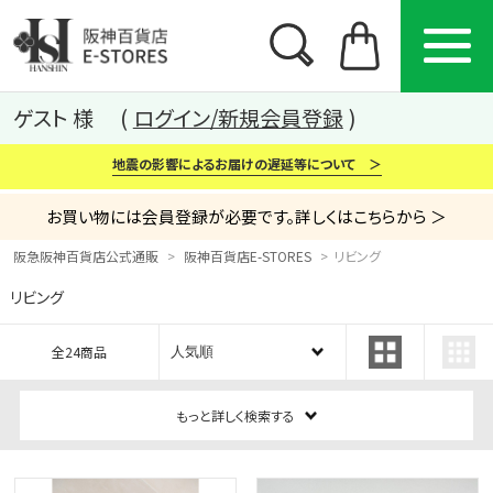
ゲスト 様
ログイン/新規会員登録
地震の影響によるお届けの遅延等について ＞
お買い物には会員登録が必要です。詳しくはこちらから ＞
阪急阪神百貨店公式通販
阪神百貨店E-STORES
リビング
リビング
カテゴリー
ブランド
特集
全24商品
から探す
から探す
から探す
もっと詳しく検索する