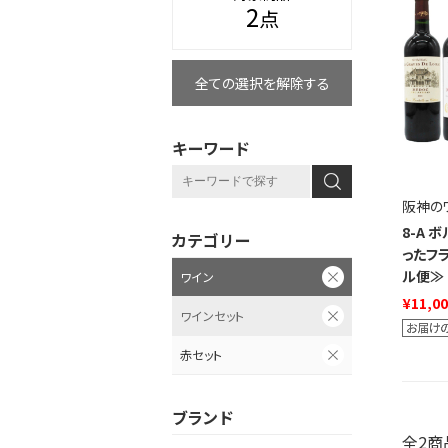
2
点
全ての選択を解除する
キーワード
阪神の
8-A
カテゴリー
ったフ
ル便≫
ワイン
¥11,0
ワインセット
赤セット
ブランド
全2商