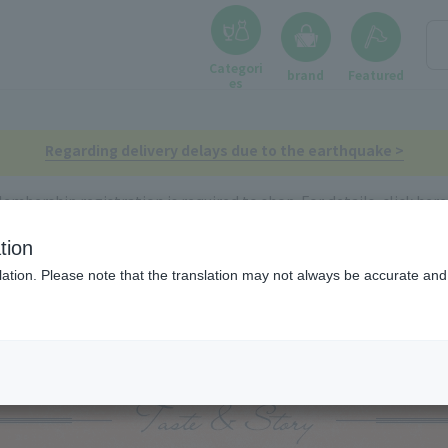
RE S TOP
Categori
brand
Featured
es
Regarding delivery delays due to the earthquake >
embership registration is required to shop. For details, click here
tion
in Department Store E-STORE S
阪神の人気の品々＜ファディ＞
ation. Please note that the translation may not always be accurate and 