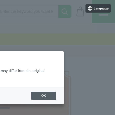
Language
 >
may differ from the original
OK