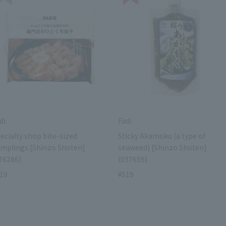
di
Fadi
ecialty shop bite-sized
Sticky Akamoku (a type of
mplings [Shinzo Shoten]
seaweed) [Shinzo Shoten]
76286)
(037659)
19
¥519