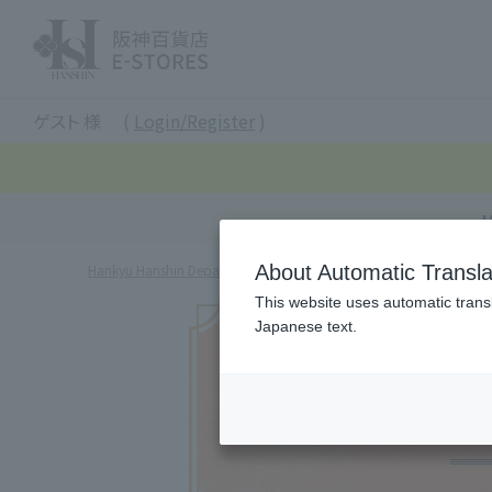
Hanshin Department Store E-STO
ゲスト 様
Login/Register
M
Hankyu Hanshin Department Stores Official Online Store
About Automatic Transla
Hansh
This website uses automatic transl
Japanese text.