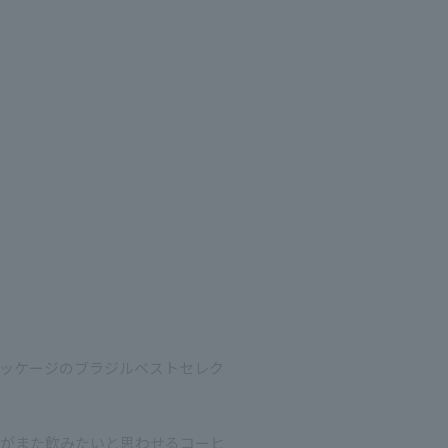
ッケージのブラジルベストセレク
味がまた飲みたいと思わせるコーヒ