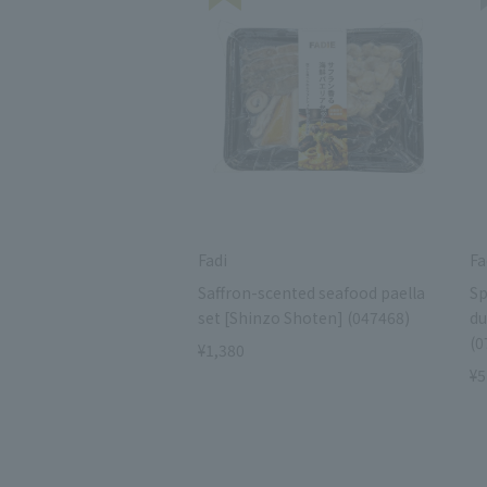
Fadi
Fa
Saffron-scented seafood paella
Sp
set [Shinzo Shoten] (047468)
du
(0
¥1,380
¥5