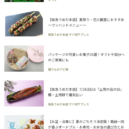
【阪急うめだ本店】夏祭り・花火観賞におすすめ
～ワンハンドメニュー～
阪急うめだ本店 デパ地下プレス
パッケージが可愛いお菓子20選！ギフトや自分へ
のご褒美にも
贈りものナビ隊
【阪急うめだ本店】7/26(日)は「土用の丑の日」
鰻・土用餅で暑気払い
阪急うめだ本店 デパ地下プレス
【お盆・法事に】夏のごちそう決定版！親戚一同
が喜ぶオードブル・お寿司・お弁当の選び方とお