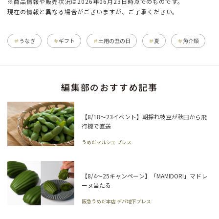
※商品情報や販売状況は2026年06月23日時点でのものです。
現在の情報と異なる場合がございますが、ご了承ください。
うなぎ
ギフト
土用の丑の日
夏
魚介類
編集部のおすすめ記事
【8/18～23イベント】朝採れ枝豆が秋田から飛
行機で直送
うめだマルシェ プレス
【8/4～25キャンペーン】「MAMIDORI」マドレ
ーヌ当たる
阪急うめだ本店 デパ地下プレス