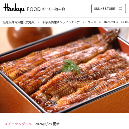
HANKYU FOOD おいしい読み物
ONLINE STORE
阪急阪神百貨店公式通販
阪急百貨店オンラインストア
フード
HANKYU FOOD
スイーツ＆グルメ
2026/6/23 更新