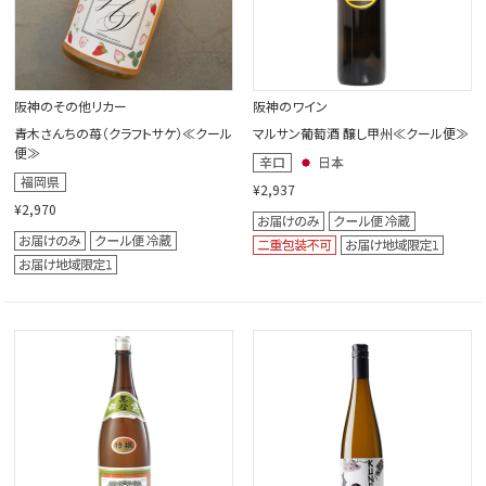
阪神のその他リカー
阪神のワイン
青木さんちの苺（クラフトサケ）≪クール
マルサン葡萄酒 醸し甲州≪クール便≫
便≫
¥2,937
¥2,970