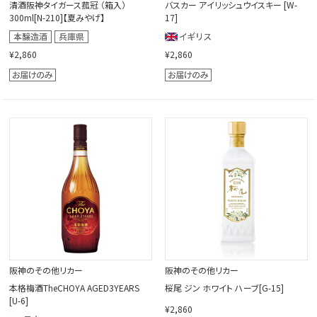
清酒阪神タイガース菰冠 （箱入）
バスカー アイリッシュウイスキー [W-
300ml[N-210]【夏みやげ】
17]
¥2,860
¥2,860
阪神のその他リカー
阪神のその他リカー
本格梅酒TheCHOYA AGED3YEARS
桜尾 ジン ホワイト ハーブ[G-15]
[U-6]
¥2,860