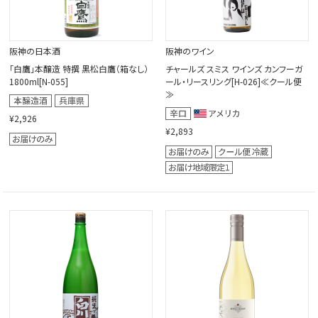
阪神の日本酒
阪神のワイン
「白鷹」本醸造 特撰 黒松白鷹（箱なし）
チャールズ スミス ワインズ カンフーガ
1800ml[N-055]
ール・リースリング[H-026]≪クール便
≫
¥2,926
¥2,893