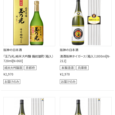
阪神の日本酒
阪神の日本酒
「玉乃光」純米大吟醸 備前雄町（箱入）
清酒阪神タイガース（箱入）1800ml[N-
720ml[N-060]
212]
¥2,970
¥2,970