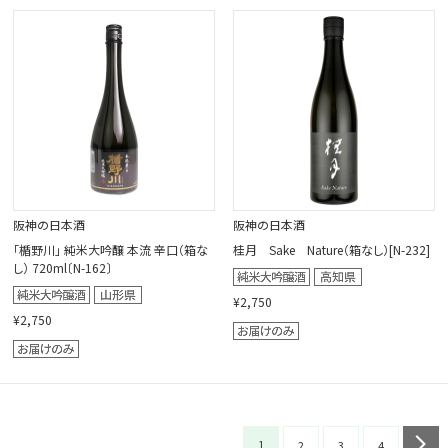
阪神の日本酒
阪神の日本酒
「楯野川」 純米大吟醸 本流 辛口（箱な
桂月 Sake Nature（箱なし）[N-232]
し） 720ml〔N-162〕
¥2,750
¥2,750
1
n
2
3
4