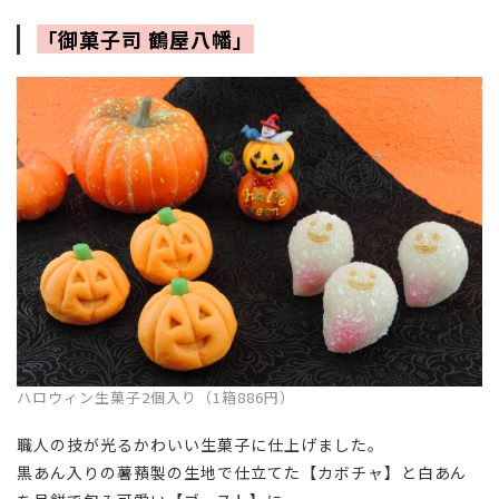
「御菓子司 鶴屋八幡」
ハロウィン生菓子2個入り（1箱886円）
職人の技が光るかわいい生菓子に仕上げました。
黒あん入りの薯蕷製の生地で仕立てた【カボチャ】と白あん