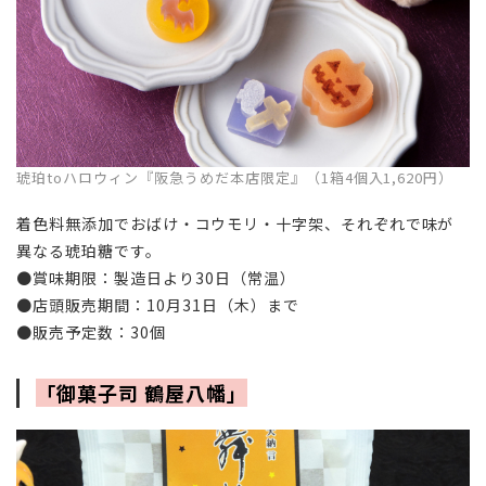
琥珀toハロウィン『阪急うめだ本店限定』（1箱4個入1,620円）
着色料無添加でおばけ・コウモリ・十字架、それぞれで味が
異なる琥珀糖です。
●賞味期限：製造日より30日（常温）
●店頭販売期間：
10月31日（木）まで
●販売予定数：30個
「御菓子司 鶴屋八幡」