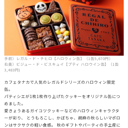
手前）レガル・ド・チヒロ【ハロウィン缶】（1缶5,670円）
右奥）ビジュー・ド・ビスキュイ【プティ ハロウイン缶】（1缶
3,483円)
カフェタナカで人気のレガルドシリーズのハロウィン限定
缶。
パティシエが
1
枚
1
枚作り上げたクッキーをオリジナル缶につ
めました。
愛きょうあるガイコツクッキーなどのハロウィンキャラクタ
ーが彩り、 とうもろこし、かぼちゃ、胡麻の秋らしいマポロ
ンはサクサクの軽い食感。 秋のギフトやパーティの手土産に