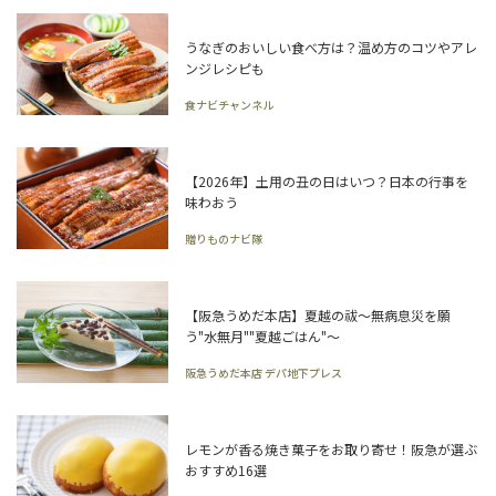
うなぎのおいしい食べ方は？温め方のコツやアレ
ンジレシピも
食ナビチャンネル
【2026年】土用の丑の日はいつ？日本の行事を
味わおう
贈りものナビ隊
【阪急うめだ本店】夏越の祓～無病息災を願
う"水無月""夏越ごはん"～
阪急うめだ本店 デパ地下プレス
レモンが香る焼き菓子をお取り寄せ！阪急が選ぶ
おすすめ16選