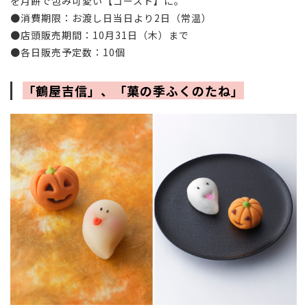
を月餅で包み可愛い【ゴースト】に。
●消費期限：お渡し日当日より2日（常温）
●店頭販売期間：10月31日（木）まで
●各日販売予定数：10個
「鶴屋吉信」、「菓の季ふくのたね」