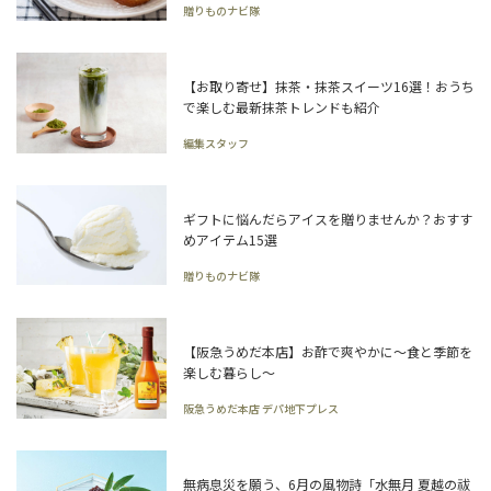
贈りものナビ隊
【お取り寄せ】抹茶・抹茶スイーツ16選！おうち
で楽しむ最新抹茶トレンドも紹介
編集スタッフ
ギフトに悩んだらアイスを贈りませんか？おすす
めアイテム15選
贈りものナビ隊
【阪急うめだ本店】お酢で爽やかに～食と季節を
楽しむ暮らし～
阪急うめだ本店 デパ地下プレス
無病息災を願う、6月の風物詩「水無月 夏越の祓