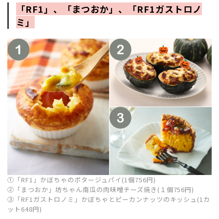
「RF1」、「まつおか」、「RF1ガストロノ
ミ」
①「RF1」かぼちゃのポタージュパイ(1個756円)
②「まつおか」坊ちゃん南瓜の肉味噌チーズ焼き(１個756円)
③「RF1ガストロノミ」かぼちゃとピーカンナッツのキッシュ(1カ
ット648円)