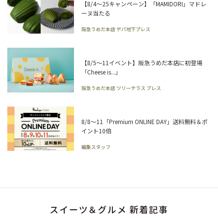
【8/4～25キャンペーン】「MAMIDORI」マドレ
ーヌ当たる
阪急うめだ本店 デパ地下プレス
【8/5～11イベント】阪急うめだ本店に初登場
「Cheese is...」
阪急うめだ本店 ツリーテラス プレス
8/8～11「Premium ONLINE DAY」送料無料＆ポ
イント10倍
編集スタッフ
スイーツ＆グルメ 新着記事