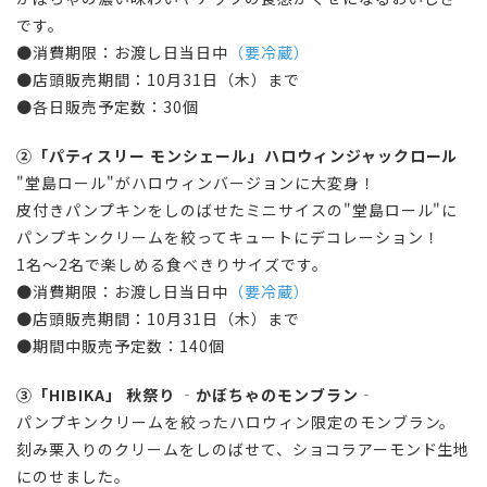
です。
●消費期限：お渡し日当日中
（要冷蔵）
●店頭販売期間：10月31日（木）まで
●各日販売予定数：30個
②「
パティスリー モンシェール
」
ハロウィンジャックロール
"堂島ロール"がハロウィンバージョンに大変身！
皮付きパンプキンをしのばせたミニサイスの"堂島ロール"に
パンプキンクリームを絞ってキュートにデコレーション！
1名～2名で楽しめる食べきりサイズです。
●消費期限：お渡し日
当日中
（要冷蔵）
●店頭販売期間：10月31日（木）まで
●期間中販売予定数：140個
③「HIBIKA」
秋祭り
‐
かぼちゃのモンブラン
‐
パンプキンクリームを絞ったハロウィン限定のモンブラン。
刻み栗入りのクリームをしのばせて、ショコラアーモンド生地
にのせました。