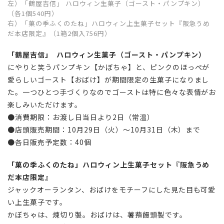
左）「鶴屋吉信」 ハロウィン生菓子（ゴースト・パンプキン）
（各1個540円）
右）「菓の季ふくのたね」ハロウィン上生菓子セット『阪急うめ
だ本店限定』（1箱2個入756円）
「鶴屋吉信」 ハロウィン生菓子（ゴースト・パンプキン）
にやりと笑うパンプキン【かぼちゃ】と、ピンクのほっぺが
愛らしいゴースト【おばけ】が期間限定の生菓子になりまし
た。一つひとつ手づくりなのでゴーストは特に色々な表情がお
楽しみいただけます。
●消費期限：お渡し日当日より2日（常温）
●店頭販売期間：10月29日（火）～10月31日（木）まで
●各日販売予定数：40個
「菓の季ふくのたね」ハロウィン上生菓子セット『阪急うめ
だ本店限定』
ジャックオーランタン、おばけをモチーフにした見た目も可愛
い上生菓子です。
かぼちゃは、煉切り製。おばけは、薯蕷饅頭製です。