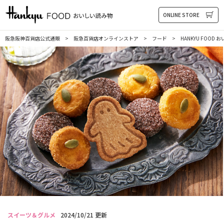
HANKYU FOOD おいしい読み物
ONLINE STORE
阪急阪神百貨店公式通販
阪急百貨店オンラインストア
フード
HANKYU FOOD
スイーツ＆グルメ
2024/10/21 更新