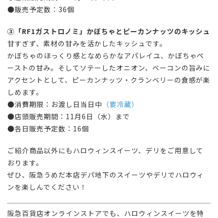
●
販売予定数
：36個
③「RF1
ガストロノミ」かぼちゃとピーカンナッツのキッシュ
甘すぎず、素材の甘みを活かしたキッシュです。
かぼちゃのほっくり感となめらかなアパレイユ、かぼちゃペ
ーストの甘み。そしてソテーしたオニオン、ベーコンの旨みに
アクセントとして、ピーカンナッツ・クランベリーの食感が楽
しめます。
●消費期限：お渡し日当日中
（要冷蔵）
●店頭販売期間：11月6日（水）まで
●各日
販売予定数
：16個
ご紹介商品以外にもハロウィンスイーツ、デリをご用意して
おります。
ぜひ、阪急うめだ本店デパ地下のスイーツやデリでハロウィ
ンを楽しんでください！
阪急百貨店オンラインストアでも、ハロウィンスイーツを特