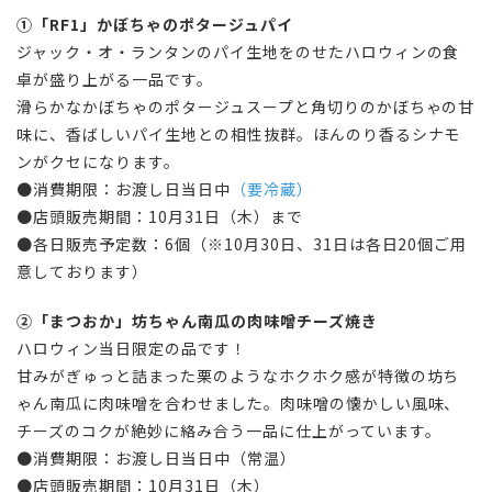
①「RF1」
かぼちゃのポタージュパイ
ジャック・オ・ランタンのパイ生地をのせたハロウィンの食
卓が盛り上がる一品です。
滑らかなかぼちゃのポタージュスープと角切りのかぼちゃの甘
味に、香ばしいパイ生地との相性抜群。ほんのり香るシナモ
ンがクセになります。
●消費期限：お渡し日当日中
（要冷蔵）
●店頭販売期間：10月31日（木）まで
●各日
販売予定数
：6個（※10月30日、31日は各日20個ご用
意しております）
②「まつおか」坊ちゃん南瓜の肉味噌チーズ焼き
ハロウィン当日限定の品です！
甘みがぎゅっと詰まった栗のようなホクホク感が特徴の坊ち
ゃん南瓜に肉味噌を合わせました。肉味噌の懐かしい風味、
チーズのコクが絶妙に絡み合う一品に仕上がっています。
●消費期限：お渡し日当日中（常温）
●店頭販売期間：10月31日（木）