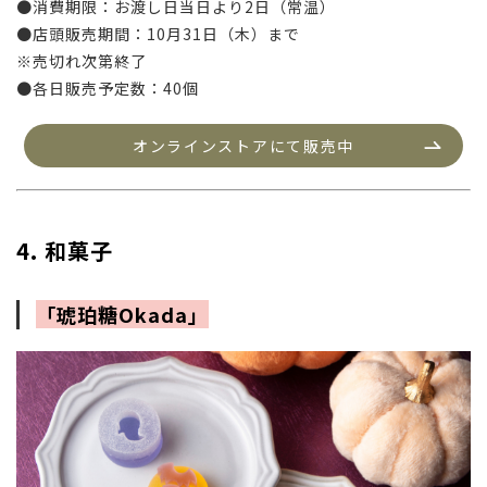
●消費期限：お渡し日当日より
2
日（常温）
●店頭販売期間：
10月31日（木）まで
※
売切れ次第終了
●各日販売予定数：40個
オンラインストアにて販売中
4. 和菓子
「琥珀糖Okada」