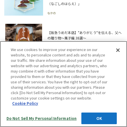
（なごしのはらえ）」
なかの
【阪急うめだ本店】"ありがとう"を伝える、父へ
の贈り物～菓子編 38選～
阪急うめだ本店 デパ地下プレス
We use cookies to improve your experience on our
website, to personalize content and ads and to analyze
our traffic. We share information about your use of our
website with our advertising and analytics partners, who
【阪急うめだ本店】"ありがとう"を伝える、父へ
may combine it with other information that you have
の贈りもの～グルメ編 52選～
provided to them or that they have collected from your
use of their services. You have the right to opt-out of our
阪急うめだ本店 デパ地下プレス
sharing information about you with our partners. Please
click [Do Not Sell My Personal Information] to opt-out or
customize your cookie settings on our website.
もっと見る
Cookie Policy
Do Not Sell My Personal Information
OK