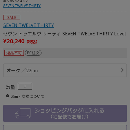
取り扱いショップ
SEVEN TWELVE THIRTY
SEVEN TWELVE THIRTY
セヴン トゥエルヴ サーティ SEVEN TWELVE THIRTY Lovel
¥20,240
（税込）
オーク ／22cm
数量
返品・交換について