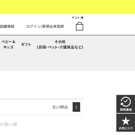
ゲスト 様
店舗情報
ログイン/新規会員登録
ベビー&
その他
ギフト
キッズ
(呉服・ペット・介護用品など)
全14商品
1
が高い順