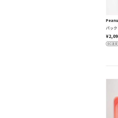
Peanu
パック
¥2,0