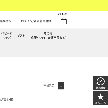
ゲスト 様
店舗情報
ログイン/新規会員登録
ベビー&
その他
ギフト
キッズ
(呉服・ペット・介護用品など)
全3商品
1
が高い順