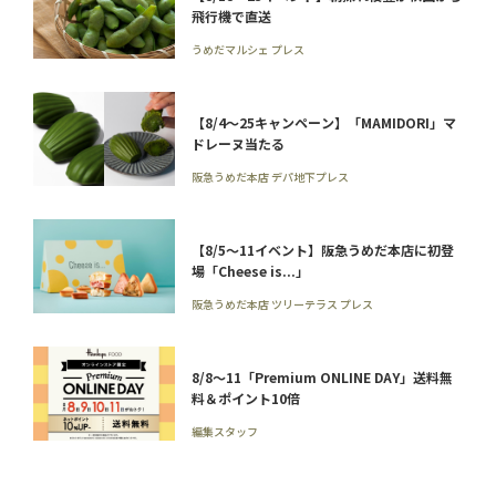
飛行機で直送
うめだマルシェ プレス
【8/4～25キャンペーン】「MAMIDORI」マ
ドレーヌ当たる
阪急うめだ本店 デパ地下プレス
【8/5～11イベント】阪急うめだ本店に初登
場「Cheese is...」
阪急うめだ本店 ツリーテラス プレス
8/8～11「Premium ONLINE DAY」送料無
料＆ポイント10倍
編集スタッフ