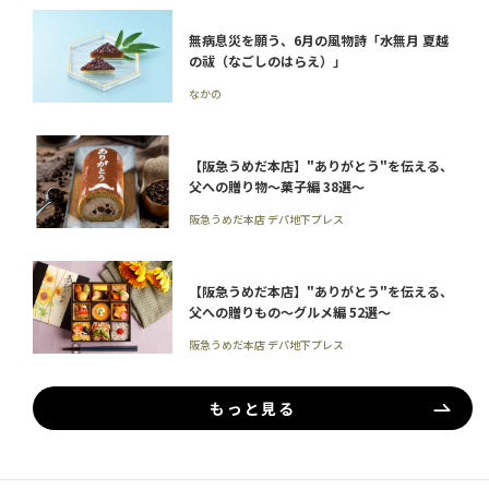
無病息災を願う、6月の風物詩「水無月 夏越
の祓（なごしのはらえ）」
なかの
【阪急うめだ本店】"ありがとう"を伝える、
父への贈り物～菓子編 38選～
阪急うめだ本店 デパ地下プレス
【阪急うめだ本店】"ありがとう"を伝える、
父への贈りもの～グルメ編 52選～
阪急うめだ本店 デパ地下プレス
もっと見る