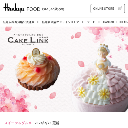
HANKYU FOOD おいしい読み物
ONLINE STORE
阪急阪神百貨店公式通販
阪急百貨店オンラインストア
フード
HANKYU FOOD
スイーツ＆グルメ
2024/2/25 更新