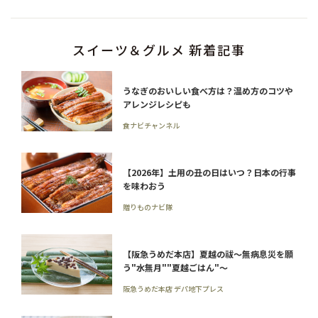
スイーツ＆グルメ 新着記事
うなぎのおいしい食べ方は？温め方のコツや
アレンジレシピも
食ナビチャンネル
【2026年】土用の丑の日はいつ？日本の行事
を味わおう
贈りものナビ隊
【阪急うめだ本店】夏越の祓～無病息災を願
う"水無月""夏越ごはん"～
阪急うめだ本店 デパ地下プレス