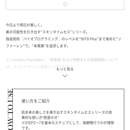
○
今日より明日が美しく。
美の可能性を引き出す“スキンタイムセス”シリーズ。
独自技術「バイオプログラミング」のレベルを“907D Plus”まで高めた“ソ
ファーレン”で、“本質美”を追求します。
※“Limitless Possibility”、“本質美”および商標または登録商標について
は、ブランドページに記載しております。
もっと見る
※「バイオプログラミング」製品をご使用の際は、事前に『スキンタイムセ
ス 907D Plus 理水』で頭皮や髪、肌を整えていただくのがおすすめです。
また、その他の同シリーズ製品との併用により、さらなる本質美を目指しま
使い方をご紹介
す。
肌本来の美しさを導き出すスキンタイムセスシリーズの効
※各製品の“907D Plus”や“107D Plus”、“27D Plus”などは「バイオプログ
果的な使い方"密度のせ"
ラミング」の技術レベルを表しています。
※STEP2～7を基本のステップとして、毎朝晩行うのが理想
です。