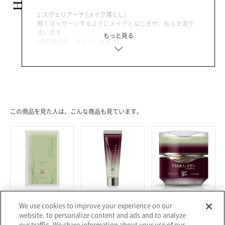
＜洗顔・全身用石鹸／標準重量100g(枠練)／1種＞
1.スヴェリアーナ [メイク落とし]
軽くマッサージするようにメイクとなじませ、ぬるま湯で
洗い流す
もっと見る
詳細はこちら
(使用量目安：さくらんぼ粒大)
※外部サイトへ遷移します。
2.ソファーレン [洗顔・全身用石鹸]
濃密な泡でやさしく包み込むように洗う
※第三者への転売やレンタル事業など、営利目的での購入はお控えくださ
3.レヴァンカ [化粧水]
い。該当製品については、メーカーが提供するアフターサービスの対象外と
顔全体になじませる
(使用量目安：500円硬貨大)
なります。
この商品を見た人は、こんな商品も見ています。
4.ネオリオン [スキンオイル]
顔全体、耳の後ろ、首になじませる
(使用量目安：スポイトで3～5滴)
5.リリアンカ [美容液]
まんべんなく広げる
(使用量目安：100円硬貨大)
6.ラランカ [クリーム]
バイオプログラミング
バイオプログラミング
バイオプログラミング
たっぷり顔全体に均一に広げる
We use cookies to improve your experience on our
スキンタイムセス 907D Plus サ
スキンタイムセス 907D Plus ス
スキンタイムセス 907D Plus ラ
(使用量目安：パール粒大)
website, to personalize content and ads and to analyze
ファーロイヤル [フェイシャル
ヴェリアーナ [メイク落とし]
ランカ [クリーム]
マスク]
our traffic. We share information about your use of our
¥7,700
¥21,450