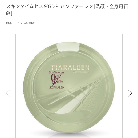
スキンタイムセス 907D Plus ソファーレン [洗顔・全身用石
鹸]
商品コード：B2480183
索