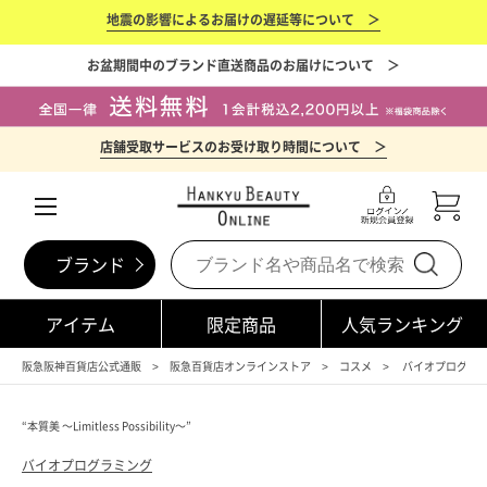
地震の影響によるお届けの遅延等について ＞
お盆期間中のブランド直送商品のお届けについて ＞
店舗受取サービスのお受け取り時間について ＞
ブランド
アイテム
限定商品
人気ランキング
阪急阪神百貨店公式通販
阪急百貨店オンラインストア
コスメ
バイオプログラミング
“本質美 ～Limitless Possibility～”
バイオプログラミング