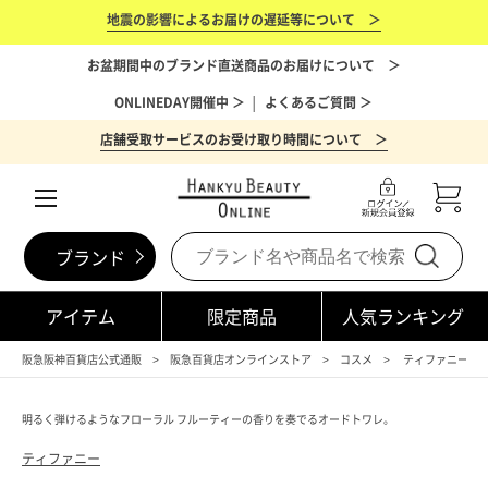
地震の影響によるお届けの遅延等について ＞
お盆期間中のブランド直送商品のお届けについて ＞
ONLINEDAY開催中 ＞
│
よくあるご質問 ＞
店舗受取サービスのお受け取り時間について ＞
ブランド
アイテム
限定商品
人気ランキング
阪急阪神百貨店公式通販
阪急百貨店オンラインストア
コスメ
ティファニー（TIF
明るく弾けるようなフローラル フルーティーの香りを奏でるオードトワレ。
ティファニー