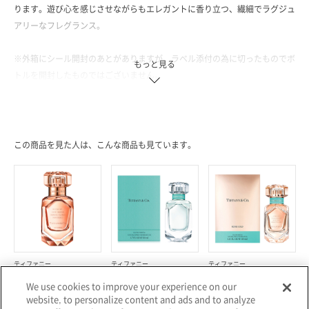
ります。遊び心を感じさせながらもエレガントに香り立つ、繊細でラグジュ
アリーなフレグランス。
※外箱にシール開封のあとがありますが、ラベル添付の為に切ったものでボ
もっと見る
トルを開封したものではございません。
＜オードトワレ／30ml、50ml、75ml／全3種＞
この商品を見た人は、こんな商品も見ています。
ティファニー
ティファニー
ティファニー
ティファニー ローズ ゴールド
ティファニー オードパルファ
ティファニー ローズ ゴールド
We use cookies to improve your experience on our
インテンス オードパルファム
ム
オードパルファム
website, to personalize content and ads and to analyze
¥12,760～
¥11,550～
¥19,580