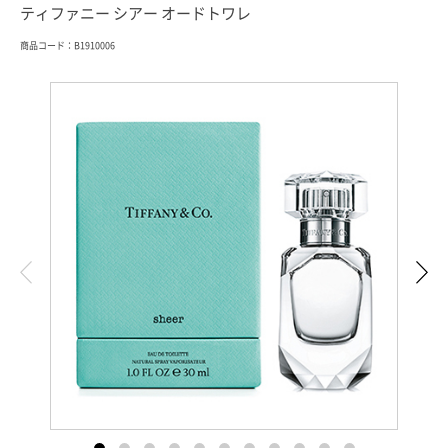
ティファニー シアー オードトワレ
商品コード：B1910006
索