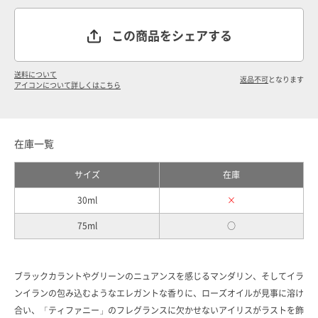
この商品をシェアする
送料について
返品不可
となります
アイコンについて詳しくはこちら
在庫一覧
サイズ
在庫
30ml
×
75ml
○
ブラックカラントやグリーンのニュアンスを感じるマンダリン、そしてイラ
ンイランの包み込むようなエレガントな香りに、ローズオイルが見事に溶け
合い、「ティファニー」のフレグランスに欠かせないアイリスがラストを飾