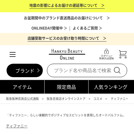
地震の影響によるお届けの遅延等について ＞
お盆期間中のブランド直送商品のお届けについて ＞
ONLINEDAY開催中 ＞
│
よくあるご質問 ＞
店舗受取サービスのお受け取り時間について ＞
ブランド
アイテム
限定商品
人気ランキング
阪急阪神百貨店公式通販
阪急百貨店オンラインストア
コスメ
ティファニー（TIF
「ティファニー」らしい楽観的でポジティブなスピリットを表現したオードパルファム。
ティファニー