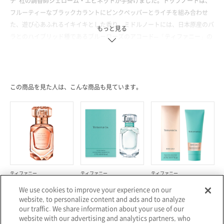
テ”社の調香師ジェローム・エピネットが手掛けました。トップノートは、
フルーティーなブラックカラントにピンクペッパーとライチを組み合わせ
た、遊び心あふれるイキイキとした香り。ミドルノートには、日本原産のバ
もっと見る
ラとのハイブリッド種であるブルーローズのアコード─「ティファニー」の
シグニチャーカラーを彷彿させるブルーローズ特有の繊細なフローラルノー
ト─を使用しています。温かみのある香りをもたらすラストノートには、ア
ンブレットシードに深みのあるムスクとアイリスをブレンドしました。原産
国：フランス
この商品を見た人は、こんな商品も見ています。
＜フレグランス／30ml、50ml、75ml／全3種＞
ティファニー
ティファニー
ティファニー
ティファニー ローズ ゴールド
ティファニー オードパルファ
ティファニー ローズ ゴールド
We use cookies to improve your experience on our
インテンス オードパルファム
ム
モイスチャライジング ハンド
クリーム
website, to personalize content and ads and to analyze
¥12,760～
¥11,550～
¥5,610
our traffic. We share information about your use of our
website with our advertising and analytics partners, who