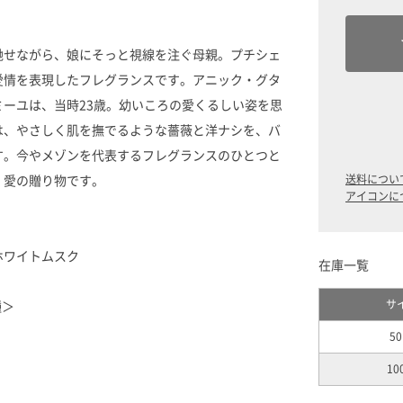
馳せながら、娘にそっと視線を注ぐ母親。プチシェ
愛情を表現したフレグランスです。アニック・グタ
ミーユは、当時23歳。幼いころの愛くるしい姿を思
は、やさしく肌を撫でるような薔薇と洋ナシを、バ
す。今やメゾンを代表するフレグランスのひとつと
、愛の贈り物です。
送料につい
アイコンに
ホワイトムスク
在庫一覧
サ
種＞
50
10