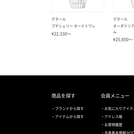
グタール
グタール
プチシェリー オードトワレ
オーダドリア
ム
¥22,330～
¥25,850～
商品を探す
会員メニュー
ブランドから探す
お気に入りアイテ
アイテムから探す
アドレス帳
お買物履歴
会員基本情報(H2O 