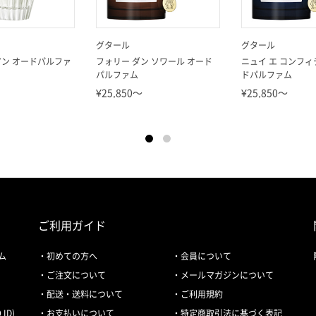
グタール
グタール
ン オードパルファ
フォリー ダン ソワール オード
ニュイ エ コンフィ
パルファム
ドパルファム
¥25,850～
¥25,850～
ご利用ガイド
ム
初めての方へ
会員について
ご注文について
メールマガジンについて
配送・送料について
ご利用規約
ID)
お支払いについて
特定商取引法に基づく表記