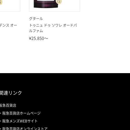
グタール
グタール
デンス オー
トゥニュ ドゥ ソワレ オードパ
オーダドリアン オードパ
ルファム
ム(ミックスボトル)
¥25,850～
¥36,630
関連リンク
阪急百貨店
阪急百貨店ホームページ
阪急メンズWEBサイト
阪急百貨店オンラインストア