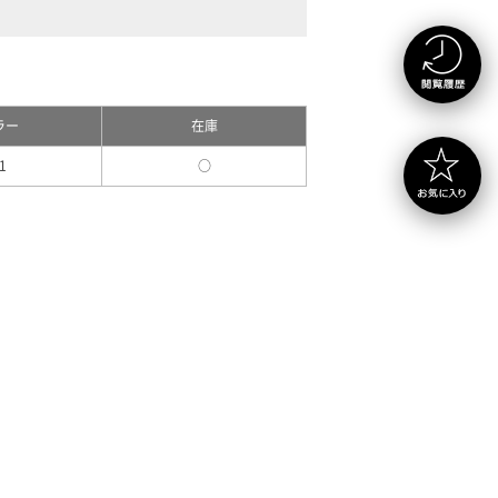
ラー
在庫
1
○