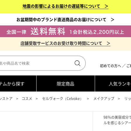
地震の影響によるお届けの遅延等について ＞
お盆期間中のブランド直送商品のお届けについて ＞
店舗受取サービスのお受け取り時間について ＞
初めての方へ
／
ご
テムから探す
限定商品
人気ランキ
ンストア
コスメ
セルヴォーク（Celvoke）
メイクアップ
リ
98％の美容成分
ルを感じるシアー