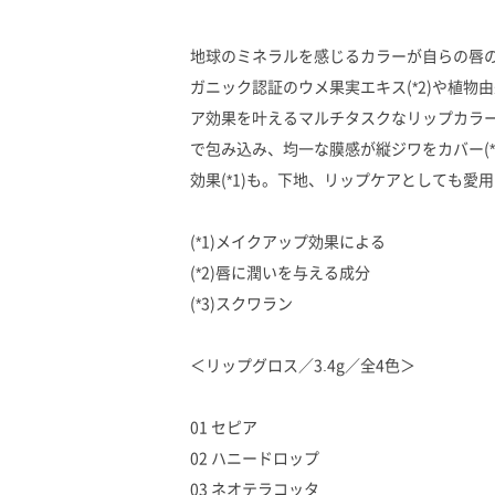
地球のミネラルを感じるカラーが自らの唇
ガニック認証のウメ果実エキス(*2)や植
ア効果を叶えるマルチタスクなリップカラー
で包み込み、均一な膜感が縦ジワをカバー(
効果(*1)も。下地、リップケアとしても愛
(*1)メイクアップ効果による
(*2)唇に潤いを与える成分
(*3)スクワラン
＜リップグロス／3.4g／全4色＞
01 セピア
02 ハニードロップ
03 ネオテラコッタ