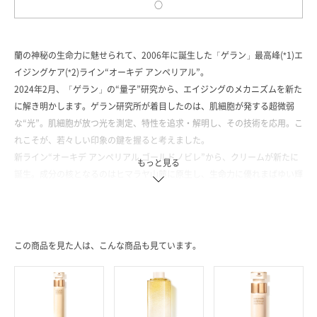
○
蘭の神秘の生命力に魅せられて、2006年に誕生した「ゲラン」最高峰(*1)エ
イジングケア(*2)ライン“オーキデ アンペリアル”。
2024年2月、「ゲラン」の“量子”研究から、エイジングのメカニズムを新た
に解き明かします。ゲラン研究所が着目したのは、肌細胞が発する超微弱
な“光”。肌細胞が放つ光を測定、特性を追求・解明し、その技術を応用。こ
れこそが、若々しい印象の鍵を握ると考えました。
新ライン“オーキデ アンペリアル ゴールドノビレ”から、クリームが新たに
もっと見る
誕生。成分の核となるのはヒマラヤ山麓に原生し、生命力に優れまばゆい輝
きを放つ黄金の蘭・ゴールドノビレオーキッド。肌に有用な分子を発見・特
定し、その恵み(*3)を配合しました。小さな量子のスケールで見つめる、新
たな美のメカニズム。グローバルエイジングケア(*2)とブライトニングケア
(*4)を叶え、使うたび肌はなめらかに整い、澄んだ明るさ(*5)と透明感を湛
この商品を見た人は、こんな商品も見ています。
えます。美のオーラをまとうように。イキイキと豊かなつやめきに溢れ、
若々しい印象をその肌へ。
(*1)「ゲラン」において