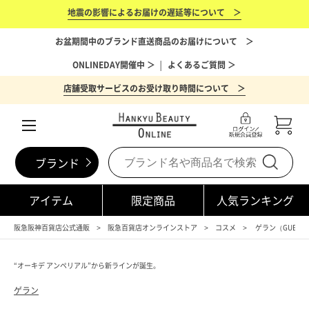
地震の影響によるお届けの遅延等について ＞
お盆期間中のブランド直送商品のお届けについて ＞
ONLINEDAY開催中 ＞
│
よくあるご質問 ＞
店舗受取サービスのお受け取り時間について ＞
ブランド
アイテム
限定商品
人気ランキング
阪急阪神百貨店公式通販
阪急百貨店オンラインストア
コスメ
ゲラン（GUERLA
“オーキデ アンペリアル”から新ラインが誕生。
ゲラン