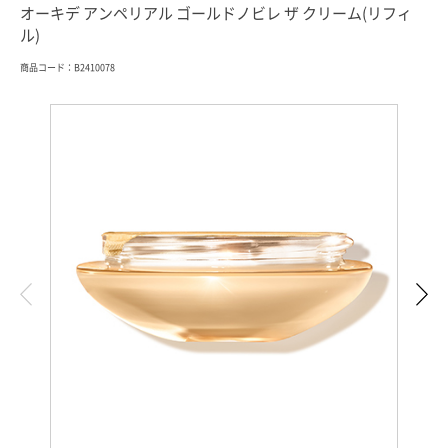
オーキデ アンペリアル ゴールドノビレ ザ クリーム(リフィ
ル)
商品コード：B2410078
索