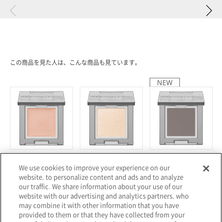
この商品を見た人は、こんな商品も見ています。
アディクション
アディクション
アディクション
We use cookies to improve your experience on our
ザ シングル アイシャドウ クリ
ザ シングル アイシャドウ パー
ザ シングル アイシャドウ マッ
ーム(レフィル)
ル(レフィル)
ト(レフィル)
website, to personalize content and ads and to analyze
¥2,530
¥2,530
¥2,530
our traffic. We share information about your use of our
website with our advertising and analytics partners, who
may combine it with other information that you have
provided to them or that they have collected from your