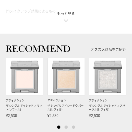
(*)メイクアップ効果によるもの
もっと見る
※こちらは、レフィルのみの販売です。別売りの専用ケース『ケース I』・
『ケース II』・『ケース IV』にセットしてご使用ください。
※画像は別売りの専用ケース『ケース I』にセットした状態です。
オススメ商品をご紹介
＜アイシャドー／1g／レフィル／全8色＞
001N White Dress：まばゆい光が溶け込むような(*)シアーホワイト
002N Over the Cloud：かすかな青みのピンクホワイト
003N Papaya Salad：フレッシュな印象のミルキーグリーン
004N Film Roll：個性を透けさせる(*)ブラックストッキング
005N Crispy Sky：爽やかな透明感(*)のペールブルー
アディクション
アディクション
アディクション
006N Call Time：交互に姿を現すピンク＆ゴールド
ザ シングル アイシャドウ マッ
ザ シングル アイシャドウ パー
ザ シングル アイシャドウ スパ
007N Lunch Break：プレイフルなパープルシフォン
ト(レフィル)
ル(レフィル)
ークル(レフィル)
¥2,530
¥2,530
¥2,530
008N Bleaching：美しい光沢感のシアースキンベージュ
(*)メイクアップ効果によるもの