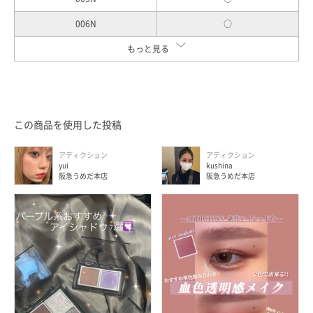
006N
○
007N
もっと見る
○
008N
○
この商品を使用した投稿
アディクション
アディクション
yui
kushina
阪急うめだ本店
阪急うめだ本店