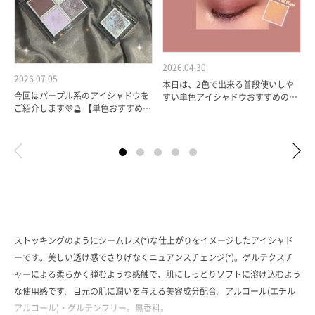
2026.04.30
2026.07.05
本日は、2色で出来る普段使いしや
今回はパープル系のアイシャドウを
すい単色アイシャドウおすすめの組
ご紹介します💜🔮 【単色おすすめカ
み合わせのご紹介です✨ 使用色→・
ラー】 ザ シングル アイシャドウ
011P Studio5 スタジオファイ…
004 SP ￥2,530（税…
ストッキングのようにシームレス(*)な仕上がりをイメージしたアイシャド
ーです。美しい透け感でさりげなくニュアンスチェンジ(*)。ゲルテクスチ
ャーによる柔らかく弾むような感触で、肌にしっとりソフトに溶け込むよう
な使用感です。目元の肌に潤いを与える美容成分配合。アルコール(エチル
アルコール)・グルテンフリー。無香料。