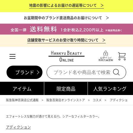
地震の影響によるお届けの遅延等について ＞
お盆期間中のブランド直送商品のお届けについて ＞
店舗受取サービスのお受け取り時間について ＞
ブランド
アイテム
限定商品
人気ランキング
阪急阪神百貨店公式通販
阪急百貨店オンラインストア
コスメ
アディクション（A
エフォートレスな魅力が透けて見える(*)。シアーなフィルターカラー。
アディクション