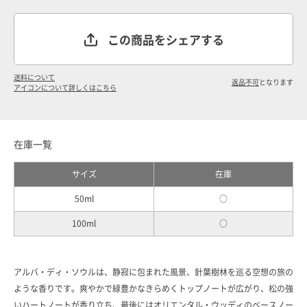
この商品をシェアする
送料について
返品不可
となります
アイコンについて詳しくはこちら
在庫一覧
サイズ
在庫
50ml
○
100ml
○
アルバ・ディ・ソウルは、静寂に包まれた風景、針葉樹林を巡る空想の旅の
ような香りです。爽やかで緑豊かなきらめくトップノートが広がり、松の強
いハートノートが香り立ち、最後にはオリエンタル・ウッディのベースノー