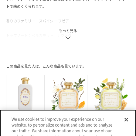
トで締めくくられます。
香りのファミリー：スパイシー フゼア
もっと見る
トップノート：ベルガモット、ナツメグ
ハートノート：バイオレットリーフ、ラベンダー、ジャスミン
ベースノート：パチュリ、アンバー、シダーウッド、ムスク
＜フレグランス／50ml、100ml／全2種＞
この商品を見た人は、こんな商品も見ています。
We use cookies to improve your experience on our
サンタ・マリア・ノヴェッラ
サンタ・マリア・ノヴェッラ
サンタ・マリア・ノヴェッラ
website, to personalize content and ads and to analyze
ボディミルク アイリス
オーデコロン バニラ 100ml
オーデコロン シチリア 100ml
our traffic. We share information about your use of our
¥10,450
¥24,310
¥24,310