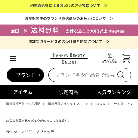
地震の影響によるお届けの遅延等について ＞
お盆期間中のブランド直送商品のお届けについて ＞
店舗受取サービスのお受け取り時間について ＞
ブランド
アイテム
限定商品
人気ランキング
阪急阪神百貨店公式通販
阪急百貨店オンラインストア
コスメ
サンタ・マリア・ノヴ
静寂な針葉樹林を巡る空想の旅のような香り。
サンタ・マリア・ノヴェッラ