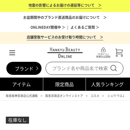
地震の影響によるお届けの遅延等について ＞
お盆期間中のブランド直送商品のお届けについて ＞
ONLINEDAY開催中 ＞
│
よくあるご質問 ＞
店舗受取サービスのお受け取り時間について ＞
ブランド
アイテム
限定商品
人気ランキング
阪急阪神百貨店公式通販
阪急百貨店オンラインストア
コスメ
シュウ ウエムラ（s