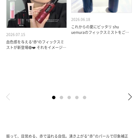
2026.06.18
これからの夏にピッタリ shu
uemuraのフィックスミストをご紹
2026.07.15
介✨ 6/1からレッドパール入りのミ
血色感を与える"赤"のフィックスミ
ストも仲間入り！ フルーツギャザ…
ストが新登場🔴❤️ それをイメージし
紹
たメイクルックです♪ ⁡ 空気のよう
に軽い超微粒子ミストが、極薄ヴ…
振って、目覚める、赤で溢れる自信。湧き上がる“赤”のパールで印象補正