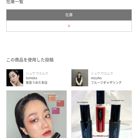
在庫一覧
在庫
×
この商品を使用した投稿
シュウ ウエムラ
シュウ ウエムラ
tomoka
mizuho
阪急うめだ本店
フルーツギャザリング