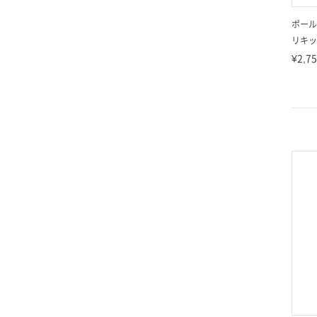
ポール
リキッ
¥2,7