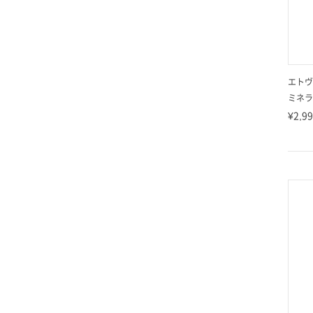
エトヴ
ミネラ
¥2,9