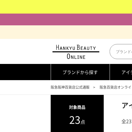
ブランドから探す
アイ
阪急阪神百貨店公式通販
阪急百貨店オンライ
ア
対象商品
23
全2
点