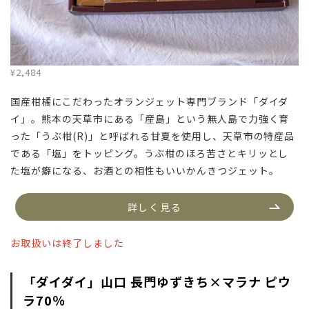
¥2,484
国産柑橘にこだわったオランジェット専門ブランド「ダイダ
イ」。熊本の天草市にある「産島」という無人島で力強く育
った「うぶ柑(R)」と呼ばれる甘夏を使用し、天草市の特産品
である「塩」をトッピング。うぶ柑のほろ苦さとキリッとし
た塩が癖になる、お酒との相性もいいかんきつジェット。
詳しく見る
お取扱いは終了しました
「ダイダイ」
山口 長門ゆずきち×マラナ ピウ
ラ70％