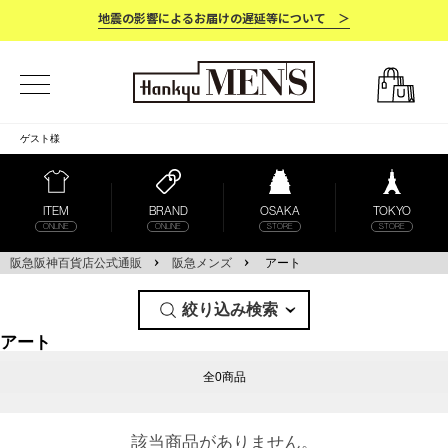
地震の影響によるお届けの遅延等について ＞
ゲスト
様
ITEM
BRAND
OSAKA
TOKYO
ONLINE
ONLINE
STORE
STORE
阪急阪神百貨店公式通販
阪急メンズ
アート
絞り込み検索
アート
全0商品
該当商品がありません。