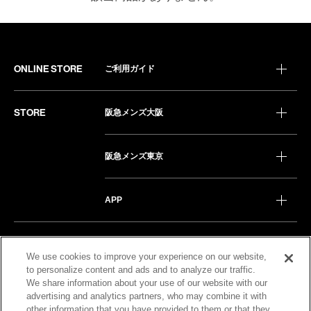
ONLINE STORE
ご利用ガイド
STORE
阪急メンズ大阪
阪急メンズ東京
APP
COMPANY
企業情報
We use cookies to improve your experience on our website,
to personalize content and ads and to analyze our traffic.
We share information about your use of our website with our
OTHER
阪急百貨店
advertising and analytics partners, who may combine it with
other information that you have provided to them or that they