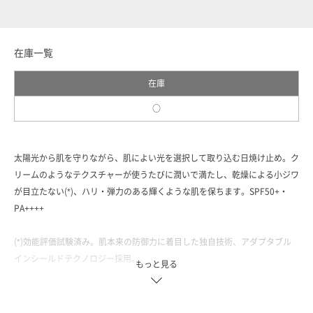
在庫一覧
在庫
○
太陽光から肌を守りながら、肌によい光を選択して取り込む日焼け止め。ク
リームのようなテクスチャーが使うたびに潤いで満たし、乾燥による小ジワ
が目立たない(*)、ハリ・弾力のある輝くような肌を保ちます。SPF50+・
PA++++
(*)効能評価試験済み。肌本来の防御力に着目した独自技術、アダプタブル
インシールドテクノロジー採用。
もっと見る
＜サンケア(ボディー)／50g／SPF50+・PA++++／1種＞