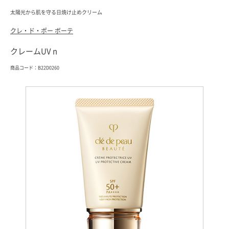
太陽光から肌を守る日焼け止めクリーム
クレ・ド・ポー ボーテ
クレームUV n
商品コード：B22D0260
索