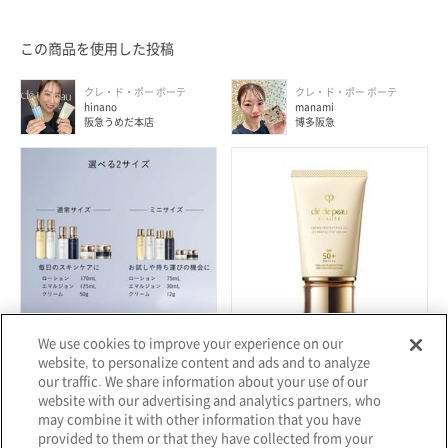
この商品を使用した投稿
クレ・ド・ポー ボーテ
クレ・ド・ポー ボーテ
hinano
manami
阪急うめだ本店
博多阪急
We use cookies to improve your experience on our
website, to personalize content and ads and to analyze
2026.07.29
2026.05.21
our traffic. We share information about your use of our
夏のご旅行やお試しに嬉しいミニサ
日差しが気になるこれからの季節、
website with our advertising and analytics partners, who
イズでクレ・ド・ポー ボーテのスキ
紫外線対策はもうお済みですか？ 今
may combine it with other information that you have
ンケアが登場★ 蒸し暑い日が続く
回は、毎日心地よく使いたくなる日
provided to them or that they have collected from your
と、肌はうるおっているように感じ
焼け止めクリームをご紹介いたしま