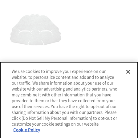
クレ・ド・ポー ボーテ
マスクイユーレジェネランS[医薬部外品]
We use cookies to improve your experience on our
¥17,600
website, to personalize content and ads and to analyze
our traffic. We share information about your use of our
website with our advertising and analytics partners, who
may combine it with other information that you have
provided to them or that they have collected from your
1
use of their services. You have the right to opt-out of our
sharing information about you with our partners. Please
click [Do Not Sell My Personal Information] to opt-out or
customize your cookie settings on our website.
Cookie Policy