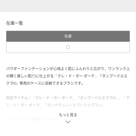
在庫一覧
在庫
○
パウダーファンデーションが心地よく肌にふんわりと広がり、ワンランク上
の輝く美しい肌(*)に仕上がる「クレ・ド・ポー ボーテ」『タンプードルエ
クラII』専用のケースに収納できるブラシです。
対応アイテム：「クレ・ド・ポー ボーテ」『タンプードルエクラII』、「ク
レ・ド・ポー ボーテ」『タンナチュレールプードルブラン』
もっと見る
(*)メイクアップ効果によるもの
＜ブラシ／1種＞