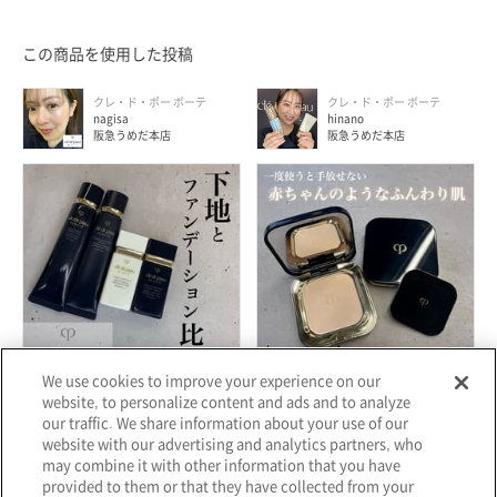
この商品を使用した投稿
クレ・ド・ポー ボーテ
クレ・ド・ポー ボーテ
nagisa
hinano
阪急うめだ本店
阪急うめだ本店
We use cookies to improve your experience on our
website, to personalize content and ads and to analyze
2025.04.21
2024.12.28
our traffic. We share information about your use of our
人気の下地とファンデーションをご
話題のクレ・ド・ポー ボーテの薄型
website with our advertising and analytics partners, who
購入で、ルセラムⅡ(7ml)レプリカを
コンパクトのお気に入りポイントを
may combine it with other information that you have
セットでお試し頂けるキットのご紹
ご紹介いたします♪ 小さなバックに
provided to them or that they have collected from your
介です！ ぜひ、肌悩み別にお選びく
も入るコンパクトさはもちろんです