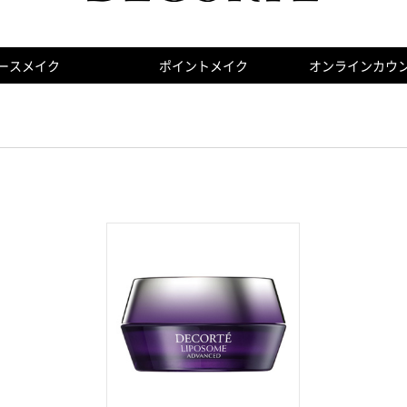
ースメイク
ポイントメイク
オンラインカウ
ファンデーション
ェイスカラー
レンジング
リキッドファンデーション
アイカラー
洗顔料
クッションファン
アイブロ
乳液
ンシーラー
ップカラー
クリーム
コントロールカラー
ネイルカラー
マスク
マッサー
リムーバ