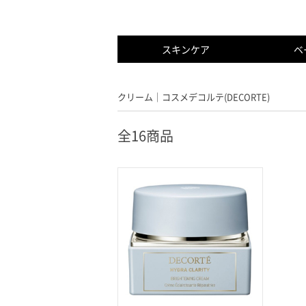
スキンケア
ベ
すべて
すべて
すべて
パウダー
フ
ク
クリーム｜コスメデコルテ(DECORTE)
フェイスパウダー
マスカラ
美容液
コ
リ
全16商品
キット・限定品