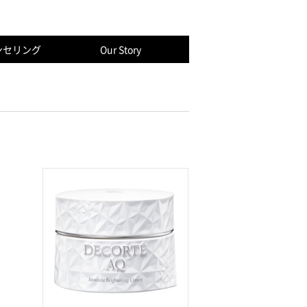
ンセリング
Our Story
デーション
ウ
アイライナー
化粧下地
化粧水
ジ
ー
サンプロダクツ
キット・限定品