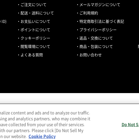
ご注文について
メールマガジンについて
配送・送料について
ご利用規約
ID)
お支払いについて
特定商取引法に基づく表記
ポイントについて
プライバシーポリシー
クッキーポリシー
返品・交換について
閲覧環境について
商品・包装について
よくある質問
お問い合わせ
lize content and ads and to analyze our traffic.
当サイトの表示価格は個別に税込・税抜等の記載がない場合は「税込価格」です。
sing and analytics partners, who may combine it
(C) HANKYU HANSHIN DEPARTMENT STORE,INC.
ave collected from your use of their services.
Do Not S
th our partners. Please click [Do Not Sell My
on our website.
Cookie Policy