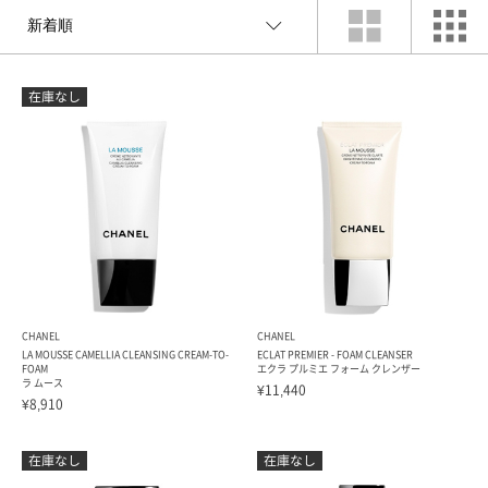
索
CHANEL
CHANEL
LA MOUSSE CAMELLIA CLEANSING CREAM-TO-
ECLAT PREMIER - FOAM CLEANSER
FOAM
エクラ プルミエ フォーム クレンザー
ラ ムース
¥11,440
¥8,910