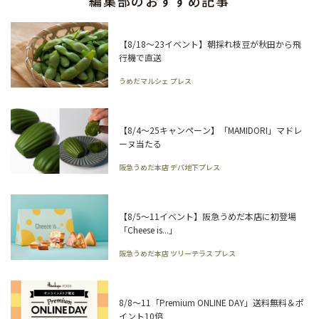
編集部のおすすめ記事
【8/18～23イベント】朝採れ枝豆が秋田から飛
行機で直送
うめだマルシェ プレス
【8/4～25キャンペーン】「MAMIDORI」マドレ
ーヌ当たる
阪急うめだ本店 デパ地下プレス
【8/5～11イベント】阪急うめだ本店に初登場
「Cheese is...」
阪急うめだ本店 ツリーテラス プレス
8/8～11「Premium ONLINE DAY」送料無料＆ポ
イント10倍