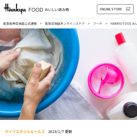
HANKYU FOOD おいしい読み物
ONLINE STORE
阪急阪神百貨店公式通販
阪急百貨店オンラインストア
フード
HANKYU FOOD
ライフスタイル＆ヘルス
2023/1/7 更新