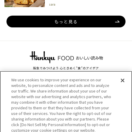
sara
もっと見る
阪急でみつけよう 心ときめく"食"のアイデア
HANKYU FOOD おいしい読み物TOP
ライター一覧
We use cookies to improve your experience on our
website, to personalize content and ads and to analyze
ニュース＆イベント
スイーツ＆グルメ
our traffic. We share information about your use of our
ライフスタイル＆ヘルス
法人・地方自治体の皆さま
website with our advertising and analytics partners, who
メディア掲載のお問い合わせ
may combine it with other information that you have
provided to them or that they have collected from your
use of their services. You have the right to opt-out of our
sharing information about you with our partners. Please
click [Do Not Sell My Personal Information] to opt-out or
customize your cookie settings on our website.