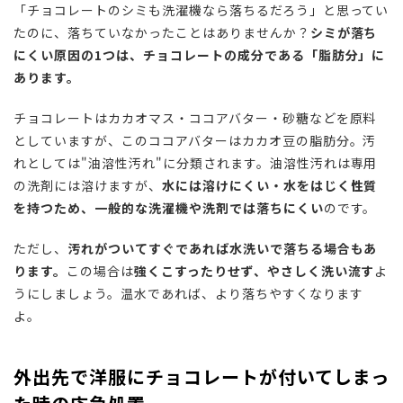
「チョコレートのシミも洗濯機なら落ちるだろう」と思ってい
たのに、落ちていなかったことはありませんか？
シミが落ち
にくい原因の1つは、チョコレートの成分である「脂肪分」に
あります。
チョコレートはカカオマス・ココアバター・砂糖などを原料
としていますが、このココアバターはカカオ豆の脂肪分。汚
れとしては
"
油溶性汚れ
"
に分類されます。油溶性汚れは専用
の洗剤には溶けますが、
水には溶けにくい・水をはじく性質
を持つため、一般的な洗濯機や洗剤では落ちにくい
のです。
ただし、
汚れがついてすぐであれば水洗いで落ちる場合もあ
ります。
この場合は
強くこすったりせず、やさしく洗い流す
よ
うにしましょう。温水であれば、より落ちやすくなります
よ。
外出先で洋服にチョコレートが付いてしまっ