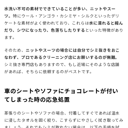
水洗い不可の素材でできていることが多い、ニットやスー
ツ。
特にウール・アンゴラ・カシミヤ・シルクといったデリ
ケートな素材がよく使われており、これらは
水に濡れると縮ん
だり、シワになったり、色落ちしたりする
といった特徴があり
ます。
そのため、
ニットやスーツの場合には自分でシミ抜きをおこ
なわず、プロであるクリーニング店にお願いするのが無難。
シミ抜き専門店もありますので、もし近場にそのような店舗
があれば、そちらに依頼するのがベストです。
車のシートやソファにチョコレートが付い
てしまった時の応急処置
革張りのシートやソファの場合、付着してすぐであれば温水
に浸したタオルを固く絞り、こすらずにやさしく拭き取ってみ
ましょう。それでもシミが取れない場合は、以下の手順を試