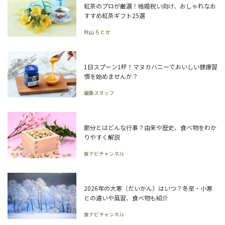
紅茶のプロが厳選！結婚祝い向け、おしゃれなお
すすめ紅茶ギフト25選
秋山 ちとせ
1日スプーン1杯！マヌカハニーでおいしい健康習
慣を始めませんか？
編集スタッフ
節分とはどんな行事？由来や歴史、食べ物をわか
りやすく解説
食ナビチャンネル
2026年の大寒（だいかん）はいつ？冬至・小寒
との違いや風習、食べ物も紹介
食ナビチャンネル