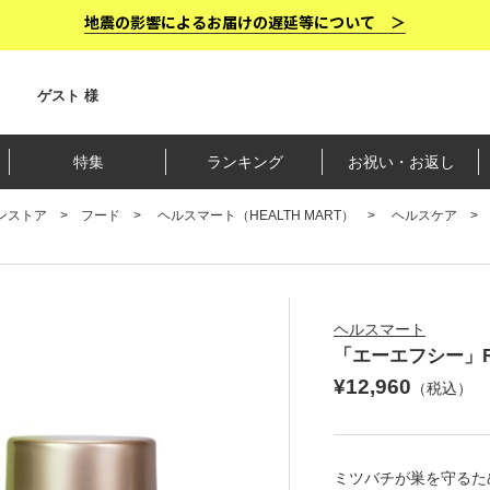
地震の影響によるお届けの遅延等について ＞
ゲスト 様
特集
ランキング
お祝い・お返し
ンストア
フード
ヘルスマート（HEALTH MART）
ヘルスケア
ヘルスマート
「エーエフシー」R
¥12,960
（税込）
ミツバチが巣を守るた