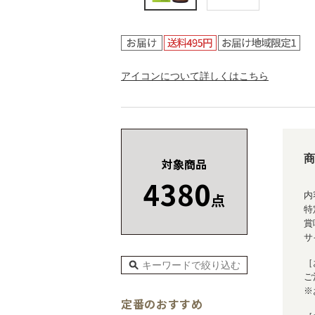
アイコンについて詳しくはこちら
商
対象商品
4380
点
内
特
賞
サ
［
ご
※
定番のおすすめ