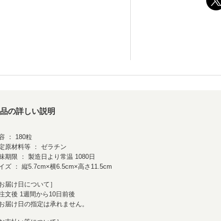
品の詳しい説明
容 ： 180粒
定原材料等 ： ゼラチン
味期限 ： 製造日より常温 1080日
イズ ： 縦5.7cm×横6.5cm×高さ11.5cm
お届け日について］
注文後 1週間から10日前後
お届け日の指定は承れません。