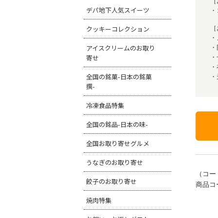
［
デパ地下人気スイーツ
・
クッキーコレクション
［
・
アイスクリームのお取り
・
寄せ
・
・
全国の銘菓-日本の銘菓
・
撰-
冷凍食品特集
全国の銘品-日本の味-
全国お取り寄せグルメ
うなぎのお取り寄せ
（コー
餃子のお取り寄せ
商品コー
焼肉特集