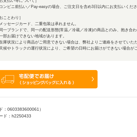
お支払い等について］
コンビニ前払い／Pay-easyの場合、ご注文日を含め3日以内にお支払いくだ
おことわり］
メッセージカード、二重包装は承れません。
同一ブランドで、同一の配送形態(常温／冷蔵／冷凍)の商品とのみ、抱き合わ
一部お届けできない地域があります。
在庫状況により商品がご用意できない場合は、弊社よりご連絡をさせていた
天候やトラックの運行状況により、ご希望の日時にお届けができない場合が
ド：
0603383600061
）
ド：h2250433