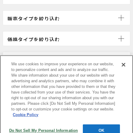
We use cookies to improve your experience on our website,
to personalize content and ads and to analyze our traffic.
We share information about your use of our website with our
advertising and analytics partners, who may combine it with
other information that you have provided to them or that they
have collected from your use of their services. You have the
right to opt-out of our sharing information about you with our
partners. Please click [Do Not Sell My Personal Information]
PCサイトを表示する
to opt-out or customize your cookie settings on our website.
Cookie Policy
当サイトの表示価格は個別に税込・税抜等の
記載がない場合は「税込価格」です。
Do Not Sell My Personal Information
OK
Copyright © HANKYU HANSHIN DEPARTMENT STORES, INC. All Rights Reserved.