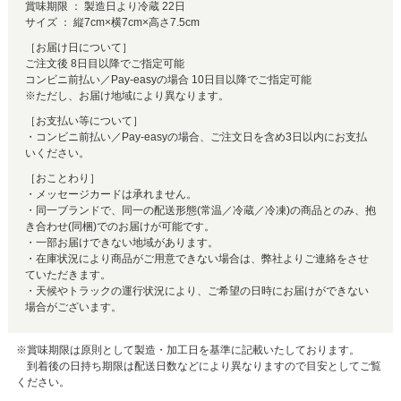
賞味期限 ： 製造日より冷蔵 22日
サイズ ： 縦7cm×横7cm×高さ7.5cm
［お届け日について］
ご注文後 8日目以降でご指定可能
コンビニ前払い／Pay-easyの場合 10日目以降でご指定可能
※ただし、お届け地域により異なります。
［お支払い等について］
・コンビニ前払い／Pay-easyの場合、ご注文日を含め3日以内にお支払
いください。
［おことわり］
・メッセージカードは承れません。
・同一ブランドで、同一の配送形態(常温／冷蔵／冷凍)の商品とのみ、抱
き合わせ(同梱)でのお届けが可能です。
・一部お届けできない地域があります。
・在庫状況により商品がご用意できない場合は、弊社よりご連絡をさせ
ていただきます。
・天候やトラックの運行状況により、ご希望の日時にお届けができない
場合がございます。
※賞味期限は原則として製造・加工日を基準に記載いたしております。
到着後の日持ち期限は配送日数などにより異なりますので目安としてご覧
ください。