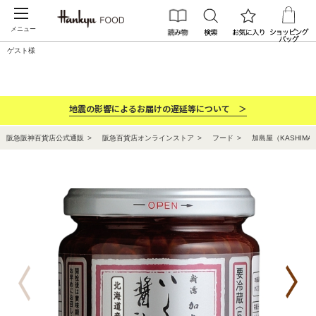
メニュー
ゲスト様
カテゴリー
ブランド
ランキング
お祝い・お返し
地震の影響によるお届けの遅延等について ＞
阪急阪神百貨店公式通販
阪急百貨店オンラインストア
フード
加島屋（KASHIMA