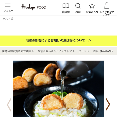
メニュー
ゲスト様
カテゴリー
ブランド
ランキング
お祝い・お返し
地震の影響によるお届けの遅延等について ＞
阪急阪神百貨店公式通販
阪急百貨店オンラインストア
フード
岩谷（IWATANI）