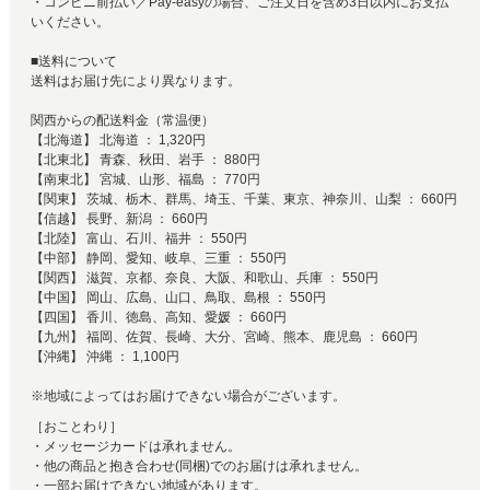
・コンビニ前払い／Pay-easyの場合、ご注文日を含め3日以内にお支払
いください。
■送料について
送料はお届け先により異なります。
関西からの配送料金（常温便）
【北海道】 北海道 ： 1,320円
【北東北】 青森、秋田、岩手 ： 880円
【南東北】 宮城、山形、福島 ： 770円
【関東】 茨城、栃木、群馬、埼玉、千葉、東京、神奈川、山梨 ： 660円
【信越】 長野、新潟 ： 660円
【北陸】 富山、石川、福井 ： 550円
【中部】 静岡、愛知、岐阜、三重 ： 550円
【関西】 滋賀、京都、奈良、大阪、和歌山、兵庫 ： 550円
【中国】 岡山、広島、山口、鳥取、島根 ： 550円
【四国】 香川、徳島、高知、愛媛 ： 660円
【九州】 福岡、佐賀、長崎、大分、宮崎、熊本、鹿児島 ： 660円
【沖縄】 沖縄 ： 1,100円
※地域によってはお届けできない場合がございます。
［おことわり］
・メッセージカードは承れません。
・他の商品と抱き合わせ(同梱)でのお届けは承れません。
・一部お届けできない地域があります。