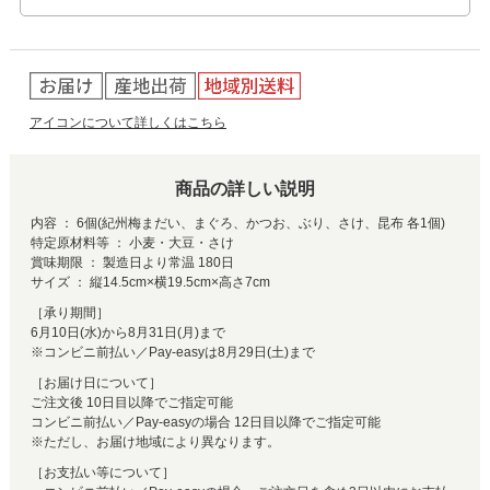
アイコンについて詳しくはこちら
商品の詳しい説明
内容 ： 6個(紀州梅まだい、まぐろ、かつお、ぶり、さけ、昆布 各1個)
特定原材料等 ： 小麦・大豆・さけ
賞味期限 ： 製造日より常温 180日
サイズ ： 縦14.5cm×横19.5cm×高さ7cm
［承り期間］
6月10日(水)から8月31日(月)まで
※コンビニ前払い／Pay-easyは8月29日(土)まで
［お届け日について］
ご注文後 10日目以降でご指定可能
コンビニ前払い／Pay-easyの場合 12日目以降でご指定可能
※ただし、お届け地域により異なります。
［お支払い等について］