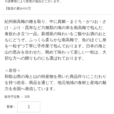
※諸事情により変更の場合がございます。
【阪急の夏みやげ】
紀州南高梅の種を取り、中に真鯛・まぐろ・かつお・さ
け・ぶり・昆布など六種類の海の幸を南高梅で包んだ、
食欲わき立つ一品。新感覚の味わいをご飯やお酒のおと
もにどうぞ。ふっくら柔らかな南高梅で、魚のほぐし身
を一粒ずつ丁寧に手作業で包んでおります。日本の海と
山の恵みを合わせた、眺めて味わって楽しい一粒は、大
切な方への贈りものにも選ばれております。
＜岩谷＞
和歌山県の海と山の特産物を用いた商品作りにこだわり
を持つ岩谷。商品を通じて、地元地域の食材と産地の魅
力を全国へ発信しています。
販売予定数 ： 100
数量：