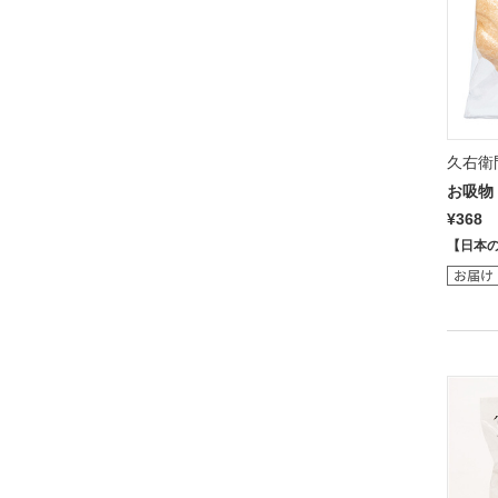
久右衛
お吸物 
¥368
【日本