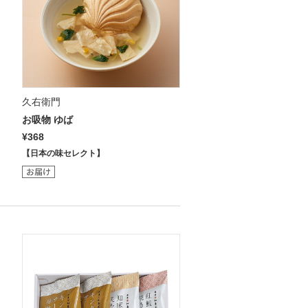
久右衛門
お吸物 ゆば
¥368
【日本の味セレクト】