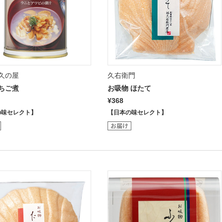
久の屋
久右衛門
ちご煮
お吸物 ほたて
¥368
の味セレクト】
【日本の味セレクト】