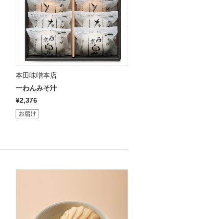
本田味噌本店
一わんみそ汁
¥2,376