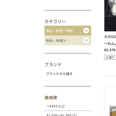
カテゴリー
海苔・乾物・吸物
本田味
吸物・味噌汁
一わん
¥2,376
ブランド
ブランドから探す
価格帯
～¥999 (11)
¥1,000～¥1,999 (5)