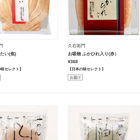
門
久右衛門
たい(焦)
お吸物 ふかひれ入り(赤）
¥368
の味セレクト】
【日本の味セレクト】