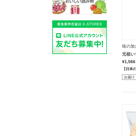
味の加
元祖い
¥1,566
【日本