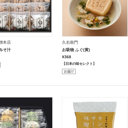
噌本店
久右衛門
みそ汁
お吸物 ふぐ(黄)
¥368
【日本の味セレクト】