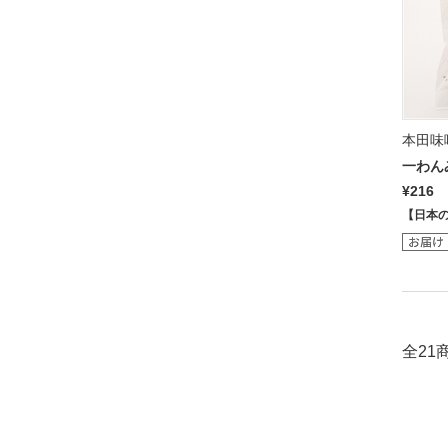
本田味
一わん
¥216
【日本
全21