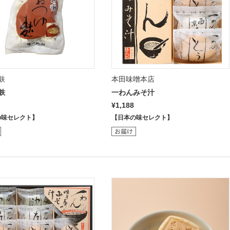
麸
本田味噌本店
麸
一わんみそ汁
¥1,188
の味セレクト】
【日本の味セレクト】