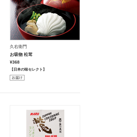
久右衛門
お吸物 松茸
¥368
【日本の味セレクト】