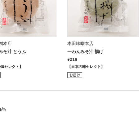
噌本店
本田味噌本店
みそ汁 とうふ
一わんみそ汁 揚げ
¥216
の味セレクト】
【日本の味セレクト】
商品