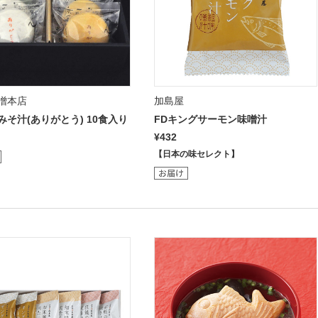
噌本店
加島屋
みそ汁(ありがとう) 10食入り
FDキングサーモン味噌汁
¥432
【日本の味セレクト】