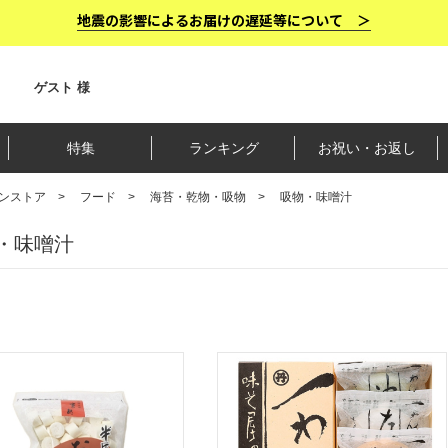
地震の影響によるお届けの遅延等について ＞
ゲスト 様
特集
ランキング
お祝い・お返し
ンストア
フード
海苔・乾物・吸物
吸物・味噌汁
・味噌汁