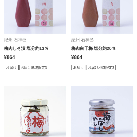
紀州 石神邑
紀州 石神邑
梅肉しそ漬 塩分約13％
梅肉白干梅 塩分約20％
¥864
¥864