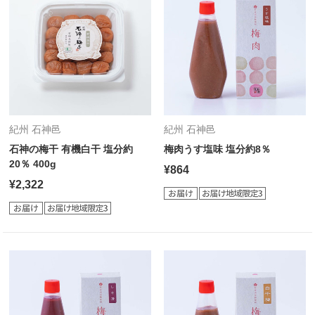
紀州 石神邑
紀州 石神邑
石神の梅干 有機白干 塩分約
梅肉うす塩味 塩分約8％
20％ 400g
¥864
¥2,322