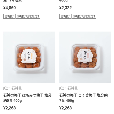
粒 うす塩味
400g
¥4,860
¥2,322
紀州 石神邑
紀州 石神邑
石神の梅干 はちみつ梅干 塩分
石神の梅干 こく旨梅干 塩分約
約5％ 400g
7％ 400g
¥2,268
¥2,268