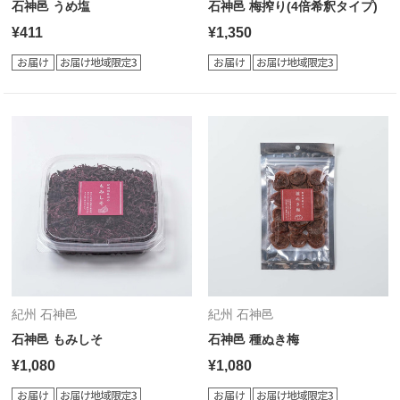
石神邑 うめ塩
石神邑 梅搾り(4倍希釈タイプ)
¥411
¥1,350
紀州 石神邑
紀州 石神邑
石神邑 もみしそ
石神邑 種ぬき梅
¥1,080
¥1,080