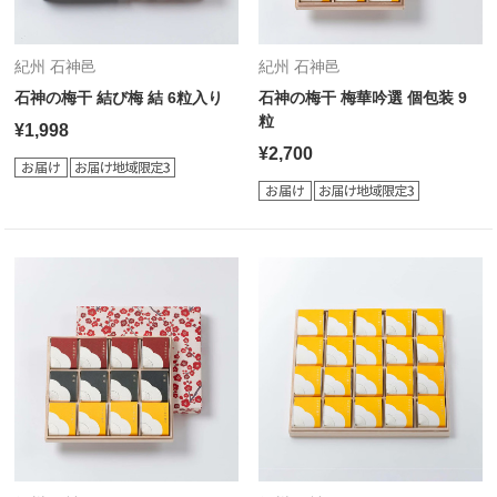
紀州 石神邑
紀州 石神邑
石神の梅干 結び梅 結 6粒入り
石神の梅干 梅華吟選 個包装 9
粒
¥1,998
¥2,700