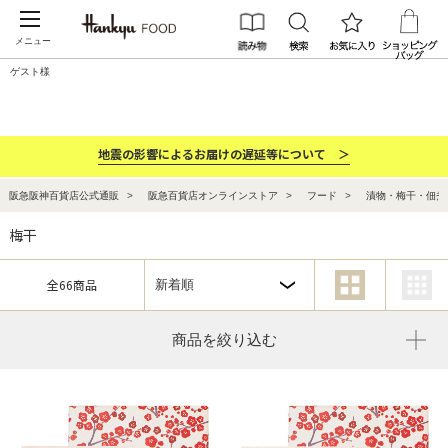
メニュー
ゲスト様
カテゴリー
ブランド
ランキング
お祝い・お返し
地震の影響によるお届けの遅延等について ＞
阪急阪神百貨店公式通販
阪急百貨店オンラインストア
フード
漬物・梅干・佃煮
梅干
全66商品
商品を絞り込む