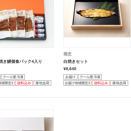
堀忠
焼き鰻個食パック4入り
白焼きセット
¥8,640