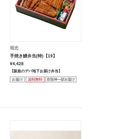
堀忠
手焼き鰻弁当(特)【19】
¥4,428
【阪急のデパ地下お届け弁当】