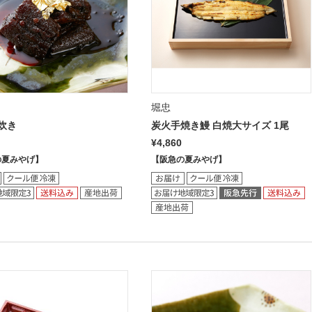
堀忠
炊き
炭火手焼き鰻 白焼大サイズ 1尾
¥4,860
の夏みやげ】
【阪急の夏みやげ】