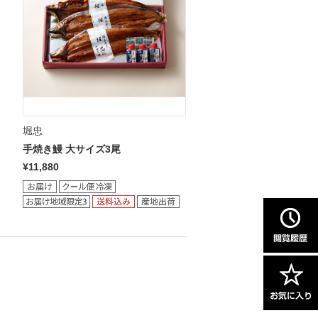
堀忠
手焼き鰻 大サイズ3尾
¥11,880