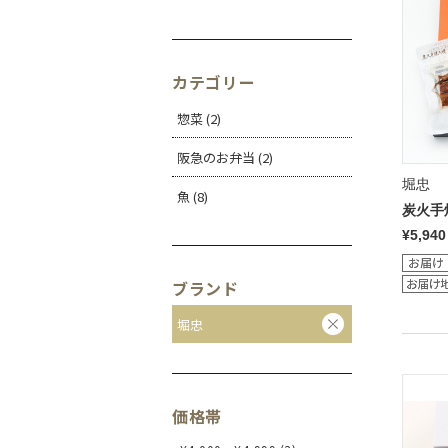
カテゴリー
惣菜 (2)
阪急のお弁当 (2)
堀忠
魚 (8)
炭火手
¥5,940
ブランド
堀忠
価格帯