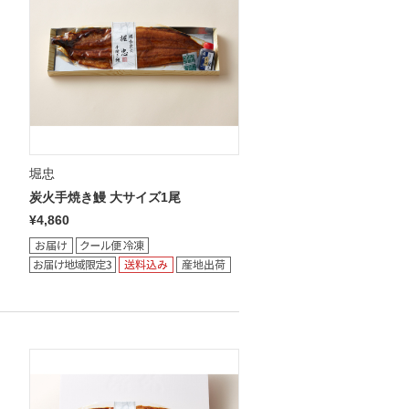
堀忠
炭火手焼き鰻 大サイズ1尾
¥4,860