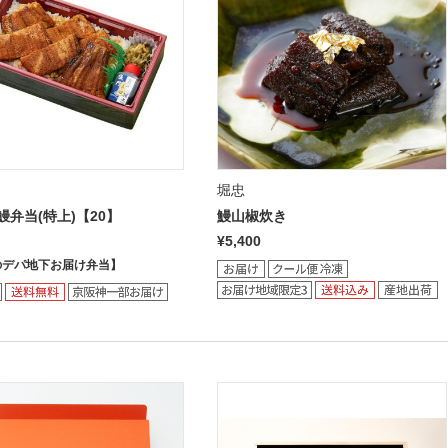
堀忠
鰻弁当(特上)【20】
鰻山椒炊き
¥5,400
のデパ地下お届け弁当】