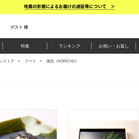
地震の影響によるお届けの遅延等について ＞
ゲスト 様
特集
ランキング
お祝い・お返し
ンストア
フード
堀忠（HORICHU）