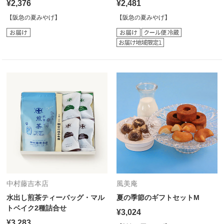
¥2,376
¥2,481
【阪急の夏みやげ】
【阪急の夏みやげ】
中村藤吉本店
風美庵
水出し煎茶ティーバッグ・マル
夏の季節のギフトセットM
トベイク2種詰合せ
¥3,024
¥3,283