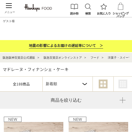
メニュー
ゲスト様
カテゴリー
ブランド
ランキング
お祝い・お返し
地震の影響によるお届けの遅延等について ＞
阪急阪神百貨店公式通販
阪急百貨店オンラインストア
フード
洋菓子・スイーツ
マドレーヌ・フィナンシェ・ケーキ
全188商品
商品を絞り込む