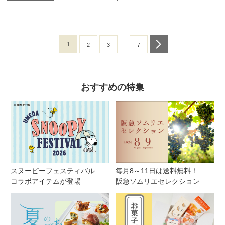
...
1
next
2
3
7
おすすめの特集
スヌーピーフェスティバル
毎月8～11日は送料無料！
コラボアイテムが登場
阪急ソムリエセレクション