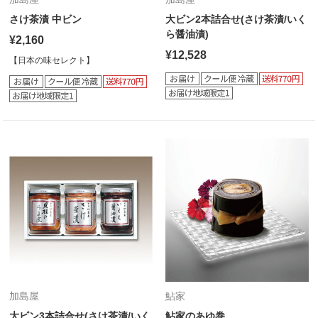
さけ茶漬 中ビン
大ビン2本詰合せ(さけ茶漬/いく
ら醤油漬)
¥2,160
¥12,528
【日本の味セレクト】
加島屋
鮎家
大ビン3本詰合せ(さけ茶漬/いく
鮎家のあゆ巻