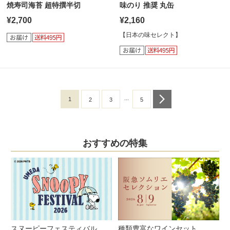
焼寿司海苔 超特撰半切
味のり 推奨 丸缶
¥2,700
¥2,160
【日本の味セレクト】
...
1
next
2
3
5
おすすめの特集
スヌーピーフェスティバル
種類豊富なワインセット