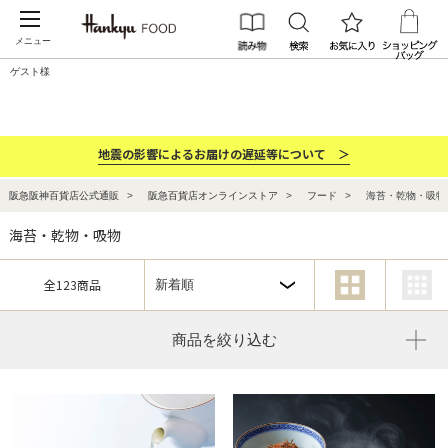
メニュー
ゲスト様
カテゴリー
ブランド
ランキング
お祝い・お返し
地震の影響によるお届けの遅延等について ＞
阪急阪神百貨店公式通販
阪急百貨店オンラインストア
フード
海苔・乾物・吸物
海苔・乾物・吸物
全123商品
商品を絞り込む