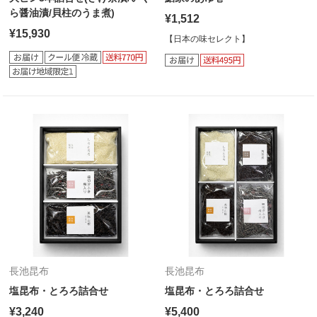
ら醤油漬/貝柱のうま煮)
¥1,512
¥15,930
【日本の味セレクト】
長池昆布
長池昆布
塩昆布・とろろ詰合せ
塩昆布・とろろ詰合せ
¥3,240
¥5,400