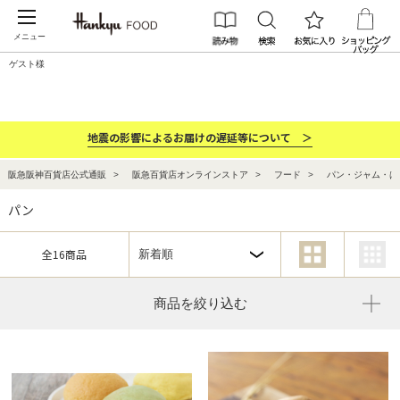
メニュー
ゲスト様
カテゴリー
ブランド
ランキング
お祝い・お返し
地震の影響によるお届けの遅延等について ＞
阪急阪神百貨店公式通販
阪急百貨店オンラインストア
フード
パン・ジャム・は
パン
全16商品
商品を絞り込む