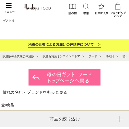
メニュー
ゲスト様
カテゴリー
ブランド
ランキング
お祝い・お返し
地震の影響によるお届けの遅延等について ＞
阪急阪神百貨店公式通販
阪急百貨店オンラインストア
フード
母の日
憧れ
憧れの名店・ブランドをもっと見る
全0商品
商品を絞り込む