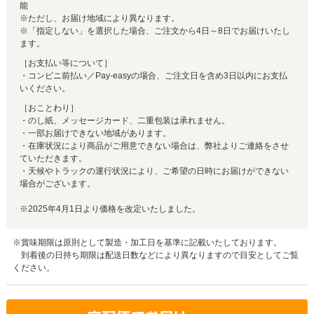
能
※ただし、お届け地域により異なります。
※「指定しない」を選択した場合、ご注文から4日～8日でお届けいたし
ます。
［お支払い等について］
・コンビニ前払い／Pay-easyの場合、ご注文日を含め3日以内にお支払
いください。
［おことわり］
・のし紙、メッセージカード、二重包装は承れません。
・一部お届けできない地域があります。
・在庫状況により商品がご用意できない場合は、弊社よりご連絡をさせ
ていただきます。
・天候やトラックの運行状況により、ご希望の日時にお届けができない
場合がございます。
※2025年4月1日より価格を改定いたしました。
※賞味期限は原則として製造・加工日を基準に記載いたしております。
到着後の日持ち期限は配送日数などにより異なりますので目安としてご覧
ください。