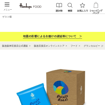
メニュー
ゲスト様
カテゴリー
ブランド
ランキング
お祝い・お返し
地震の影響によるお届けの遅延等について ＞
阪急阪神百貨店公式通販
阪急百貨店オンラインストア
フード
グランカルビー（GRA