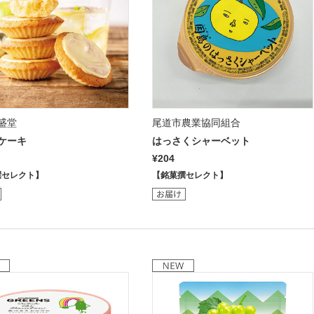
盛堂
尾道市農業協同組合
ケーキ
はっさくシャーベット
¥204
撰セレクト】
【銘菓撰セレクト】