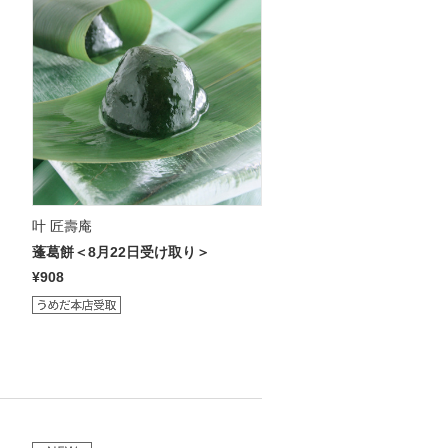
叶 匠壽庵
蓬葛餅＜8月22日受け取り＞
¥908