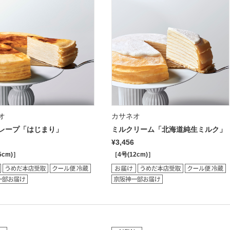
オ
カサネオ
レープ「はじまり」
ミルクリーム「北海道純生ミルク」
¥3,456
5cm)］
［4号(12cm)］