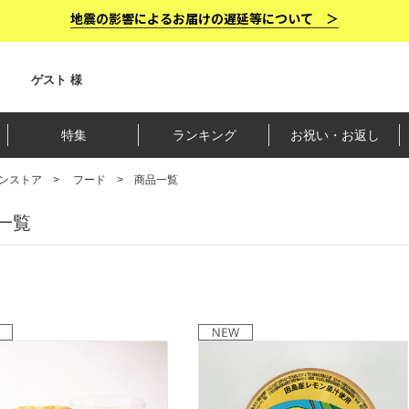
地震の影響によるお届けの遅延等について ＞
ゲスト 様
特集
ランキング
お祝い・お返し
ンストア
フード
商品一覧
一覧