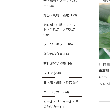
米・麺類・スープ・カレ
ー (136)
海苔・乾物・吸物 (123)
調味料・缶詰・レトル
ト・乳製品・大豆製品
(164)
フラワーギフト (104)
阪急のお弁当 (86)
有料お買い物袋 (16)
叶 匠
蓬葛餅
ワイン (250)
¥908
日本酒・焼酎・泡盛 (64)
ハードリカー (24)
ビール・リキュール・そ
の他リカー (11)