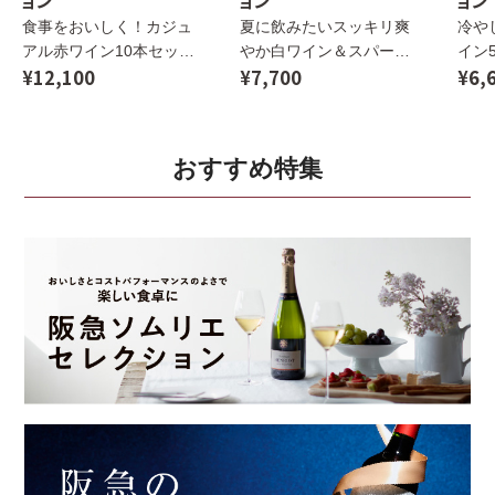
ョン
ョン
ョン
食事をおいしく！カジュ
夏に飲みたいスッキリ爽
冷や
アル赤ワイン10本セット
やか白ワイン＆スパーク
イン
¥12,100
¥7,700
¥6,
【Hセット】
リング6本セット【Kセッ
ト】
ト】
おすすめ特集