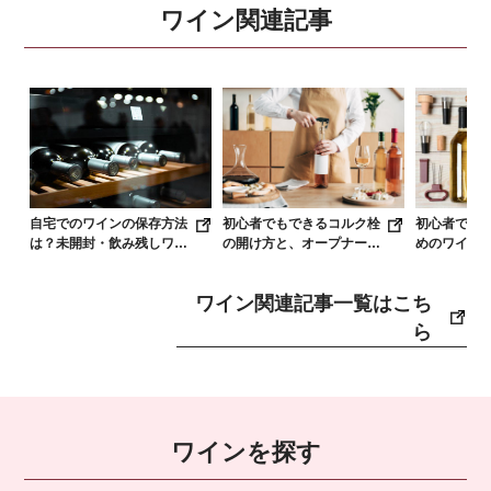
ワイン関連記事
初心者でも
初心者でもできるコルク栓
自宅でのワインの保存方法
めのワイン2
の開け方と、オープナーが
は？未開封・飲み残しワイ
からプレゼ
ない時の対処法
ン別に詳しく解説
ワイン関連記事一覧はこち
ら
ワインを探す